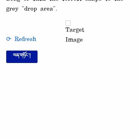
grey "drop area".
⟳ Refresh