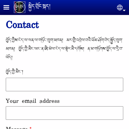
Skip to main content
སྐྱིད་གྲོང་སྐད།
Se
Contact
ཁྱོད་ཀྱིས་ངེད་ལ་ལན་ལ་གཏོང་ཁུག་མཁན། མར་གྱི་འབྲེལ་བའི་ཕོམ་ཤོག་བེད་སྤྱོད་ཁུག་
མཁན། ཁྱོད་ཀྱི་མིང་ཡང་ན་ཨི་མེལ་ངེད་ལ་སྟེར་མི་དགོས། ན་མ་གཏོགས་ཁྱོད་ལ་དྲི་བ་
ཡོད།
ཁྱོད་ཀྱི་མིང་།
Your email address