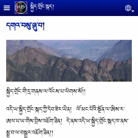
Skip to main content
སྐྱིད་གྲོང་སྐད།
Se
དགའ་བསུ་ཞུ་བ།
སྐྱིད་གྲོང་གི་དྲ་གནས་ལ་འོངས་པ་ལེགས་སོ།།
འདི་ཡ་སྐྱིད་གྲོང་སྐད་ཀྱི་དེབ་ཐེར་ཡིན། ལོ་མང་པོའི་སྔོན་ལ་ཨིས་ར་
ཨལ་པ་ཡ་གིས་བྲིས་འཇོག་ཟིན། དེ་ནས་འདི་ཡ་སྐྱིད་གྲོང་སྐད་ཁ་ནས་
སྨྲ་བ་ལ་བསྒྱུར་འཇོག་ཟིན།།