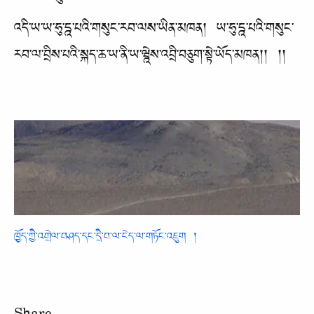
འདི་ཡ་ཡ་ཧུ་དྰ་པའི་གསུང་རབ་ལས་ཡིན་མཁན། ཡ་ཧུ་དྰ་པའི་གསུང་
རབ་ལ་བྲིས་པའི་སྐད་ཆ་ཡ་ནི་ཡ་ཝྰེས་འབྲི་བཅུག་སྟེ་ཡོད་མཁན།། །།
ཁྱོད་ཀྱི་འགྲེལ་བཤད་དང་དྲི་བ་ལ་ངེད་ལ་གཏོང་འཇུག །