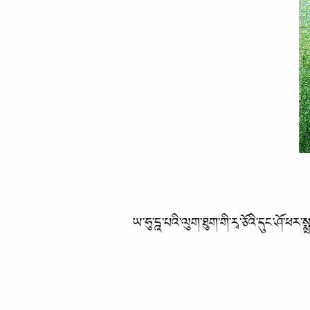
ཡ་ཧུ་དྰ་པའི་ལུག་ཐུག་གི་རྭ་ཅོའི་དུང་ཤོ་ཕར