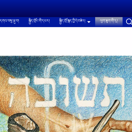
དགའ་བསུ་ཞུ་བ།
སྐྱིད་གྲོང་གི་དཔར།
སྐྱིད་གྲོ་སྐད་ཀྱི་དེབ་ཐེར།
ལུག་ཐུག་གི་རྭ།