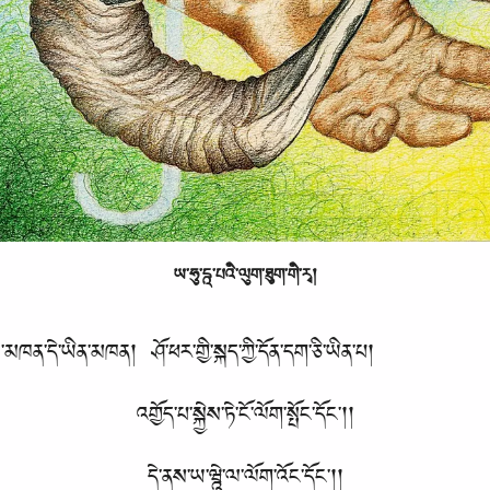
ཡ་ཧུ་དྰ་པའི་ལུག་ཐུག་གི་རྭ།
་སྨྲ་མཁན་དེ་ཡིན་མཁན། ཤོ་ཕར་གྱི་སྐད་ཀྱི་དོན་དག་ཅི་ཡིན་པ།
འགྱོད་པ་སྐྱེས་ཏེ་ངོ་ལོག་སྤོང་དོང་།།
དེ་ནས་ཡ་ཝྰེ་ལ་ལོག་འོང་དོང་།།