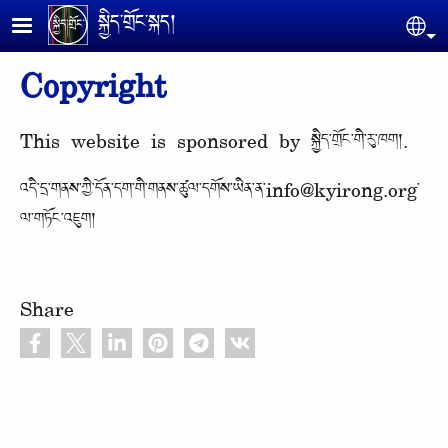
Skip to main content
སྐྱིད་གྲོང་སྐད།
Se
Copyright
This website is sponsored by སྐྱིད་གྲོང་གི་རུ་ཁག།.
འདི་དྲ་གནས་ཀྱི་དོན་དག་གི་གནས་ཚུལ་དགོས་ཡིན་ན་info@kyirong.org་
ལ་གཏོང་འཇུག།
Share