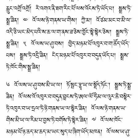
རླུང་འགྲོ་འགྲོ། རེ་འགའ་ནི་ཐག་རིང་པོ་ལས་འོངས་ཏེ་ཡོད་པ། སྨྲས་ཏེ་
སྨྲ་ཟིན། ༤ འོ་ལས་ཉེ་གནས་ཡ་གིས། ཀྱེ་མ། འོ་ཙམ་མང་བ་མི་ལ་
འདི་ཅི་ཡང་མེད་པའི་ས་ཆ་ལ་ག་ནས་ཟ་ཅེས་ཁྱོང་སྟེ་སྟེར་ཅེས། སྨྲས་ཏེ་
སྨྲ་ཟིན། ༥ འོ་ལས་ཡ་ཤུ་བས། ཁྱེད་མཉམ་པོ་འཁུར་བ་ག་ཚོད་ཡོད་
པས། སྨྲས་ཏེ་འདྲི་ཟིན། ངེད་མཉམ་པོ་འཁུར་བ་བདུན་ཡོད་པ། སྨྲས་
ཏེ་ཁོང་གིས་སྨྲ་ཟིན།
༦ འོ་ལས་ཡ་ཤུ་བས་མི་ཡ་ལ། ཏོ་སྤང་རྩྭ་ཡ་ལ་སྡོད་ཏོང་། སྨྲས་ཏེ་སྨྲ་
ཟིན། འོ་ལས་འོ་འཁུར་བ་བདུན་བླངས་ཏེ་ཨལ་ལོ་ཧིམ་ལ་འུར་ཆེ་བསྟེར་
ཏེ་འཁུར་བ་ཡ་ཧྲལ་ཏེ་ཉེ་གནས་ཡ་ལ་སྟེར་ཟིན། འོ་ལས་ཉེ་གནས་ཡ་
གིས་མི་ཡ་ལ་རིམ་པ་བྱས་ཏེ་བགོས་ཏེ་སྟེར་ཟིན། ༧ འོ་ལས་ཁོང་
མཉམ་པོ་ཉ་ཆད་མ་ཆད་མ་ཡང་སུད་པ་ཞིག་ཡོད་མཁན། འོ་ལས་ཡ་ཤུ་