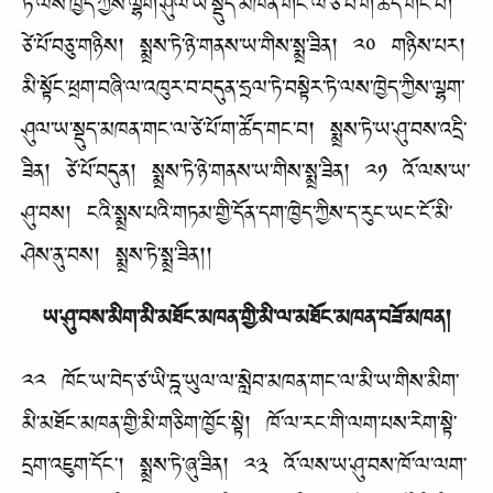
ཏེ་ལས་ཁྱེད་ཀྱིས་ལྷག་ཤུལ་ཡ་སྡུད་མཁན་གང་ལ་ཙེ་པོ་ག་ཚོད་གང་བ།
ཙེ་པོ་བཅུ་གཉིས། སྨྲས་ཏེ་ཉེ་གནས་ཡ་གིས་སྨྲ་ཟིན། ༢༠ གཉིས་པར།
མི་སྟོང་ཕྲག་བཞི་ལ་འཁུར་བ་བདུན་ཧྲལ་ཏེ་བསྟེར་ཏེ་ལས་ཁྱེད་ཀྱིས་ལྷག་
ཤུལ་ཡ་སྡུད་མཁན་གང་ལ་ཙེ་པོ་ག་ཚོད་གང་བ། སྨྲས་ཏེ་ཡ་ཤུ་བས་འདྲི་
ཟིན། ཙེ་པོ་བདུན། སྨྲས་ཏེ་ཉེ་གནས་ཡ་གིས་སྨྲ་ཟིན། ༢༡ འོ་ལས་ཡ་
ཤུ་བས། ངའི་སྨྲས་པའི་གཏམ་གྱི་དོན་དག་ཁྱེད་ཀྱིས་ད་རུང་ཡང་ངོ་མི་
ཤེས་ནུ་བས། སྨྲས་ཏེ་སྨྲ་ཟིན།།
ཡ་ཤུ་བས་མིག་མི་མཐོང་མཁན་གྱི་མི་ལ་མཐོང་མཁན་བཟོ་མཁན།
༢༢ ཁོང་ཡ་བེད་ཙ་ཡི་དྰ་ཡུལ་ལ་སླེབ་མཁན་གང་ལ་མི་ཡ་གིས་མིག་
མི་མཐོང་མཁན་གྱི་མི་གཅིག་ཁྱོང་སྟེ། ཁོ་ལ་རང་གི་ལག་པས་རེག་སྟེ་
དྲག་འཇུག་དོང་། སྨྲས་ཏེ་ཞུ་ཟིན། ༢༣ འོ་ལས་ཡ་ཤུ་བས་ཁོ་ལ་ལག་