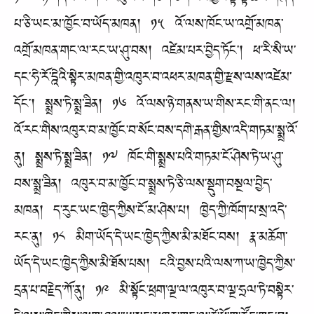
༡༤ ཉེ་གནས་ཡ་གིས་འཁུར་བ་གཅིག་ཅིག་རང་ཁྱོང་སྟེ་ལྟོ་ཆས་གཞན་
པ་ཅི་ཡང་མ་ཁྱོང་བ་ཡོད་མཁན། ༡༥ འོ་ལས་ཁོང་ཡ་འགྲོ་མཁན་
འགྲོ་མཁན་གང་ལ་རང་ཡ་ཤུ་བས། འཛེམ་པར་བྱེད་ཏོང་། ཕ་རི་སི་ཡ་
དང་ཧེ་རོ་དྰེའི་སྟེར་མཁན་གྱི་འཁུར་བ་འཕར་མཁན་གྱི་རྫས་ལས་འཛེམ་
དོང་། སྨྲས་ཏེ་སྨྲ་ཟིན། ༡༦ འོ་ལས་ཉེ་གནས་ཡ་གིས་རང་གི་ནང་ལ།
འོ་རང་གིས་འཁུར་བ་མ་ཁྱོང་བ་སོང་བས་དགེ་རྒན་གྱིས་འདི་གཏམ་སྨྲ་འོ་
ནུ། སྨྲས་ཏེ་སྨྲ་ཟིན། ༡༧ ཁོང་གི་སྨྲས་པའི་གཏམ་ངོ་ཤེས་ཏེ་ཡ་ཤུ་
བས་སྨྲ་ཟིན། འཁུར་བ་མ་ཁྱོང་བ་སྨྲས་ཏེ་ཅི་ལས་སྡུག་བསྔལ་བྱེད་
མཁན། ད་རུང་ཡང་ཁྱེད་ཀྱིས་ངོ་མ་ཤེས་པ། ཁྱེད་ཀྱི་ཁོག་པ་སྲ་འདེ་
རང་ནུ། ༡༨ མིག་ཡོད་དེ་ཡང་ཁྱེད་ཀྱིས་མི་མཐོང་བས། རྣ་མཆོག་
ཡོད་དེ་ཡང་ཁྱེད་ཀྱིས་མི་ཐོས་པས། ངའི་བྱས་པའི་ལས་ཀ་ཡ་ཁྱེད་ཀྱིས་
དྲན་པ་བརྗེད་ཀོ་ནུ། ༡༩ མི་སྟོང་ཕྲག་ལྔ་ལ་འཁུར་བ་ལྔ་ཧྲལ་ཏེ་བསྟེར་