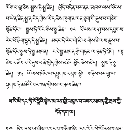
ཁོག་པ་ལྟ་ཅེས་སྨྲས་ཏེ་སྨྲ་ཟིན། ཁྱོད་བདེན་པར་ནམ་མཁའ་ལས་འོངས་
པ་ཡིན་ཟིན་སྨྲ་ན་ངེད་ཀྱིས་ཡིད་ཆེས་ཁུག་མཁན་ཐུག་གི་ནུས་པ་གཅིག་
སྟོན་དོང་། སྨྲས་ཏེ་ཁོང་གིས་སྨྲ་ཟིན། ༡༢ འོ་ལས་ཡ་ཤུ་བས་དབུགས་
རིང་པོ་ཞིག་དྲུད་དེ་སྨྲ་ཟིན། མདང་དེ་རིང་གི་མི་ཡ་གིས་ཅི་ལས་ནུས་པ་
སྟོན་དོང་སྨྲས་ཏེ་སྨྲ་མཁན། ངའི་སྨྲ་མཁན་གྱི་གཏམ་ལ་ཉན་ཏེ་ཞོག །ལྟ་
ཅེས་བཙོལ་བའི་ནུས་པ་ནི་ཁྱེད་ཀྱིས་མཐོང་མྱོང་ཅེས་མེད། སྨྲས་ཏེ་སྨྲ་
ཟིན། ༡༣ འོ་ལས་ཁོང་ལ་དབྱུགས་བཞག་སྟེ། གཉིས་པར་གྲུ་ལ་
ཞུགས་ཏེ་མཚོའི་ཕར་ཀན་ལྡེབས་ལ་རྒལ་ཟིན།།
ཕ་རི་སི་དང་ཧེ་རོ་དྰེའི་སྟེར་མཁན་གྱི་འཁུར་བ་འཕར་མཁན་གྱི་རྫས་ཀྱི་
དོན་དག་ལ།