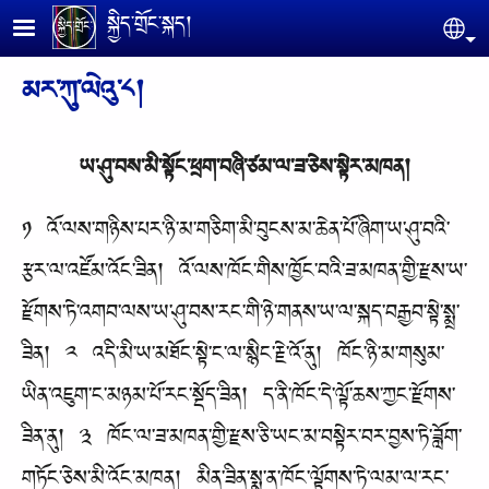
Skip to main content
སྐྱིད་གྲོང་སྐད།
Se
མར་ཀུ་ལེའུ་༨།
ཡ་ཤུ་བས་མི་སྟོང་ཕྲག་བཞི་ཙམ་ལ་ཟ་ཅེས་སྟེར་མཁན།
༡ འོ་ལས་གཉིས་པར་ཉི་མ་གཅིག་མི་བུངས་མ་ཆེན་པོ་ཞིག་ཡ་ཤུ་བའི་
རྩར་ལ་འཛོམ་འོང་ཟིན། འོ་ལས་ཁོང་གིས་ཁྱོང་བའི་ཟ་མཁན་གྱི་རྫས་ཡ་
རྫོགས་ཏེ་འགབ་ལས་ཡ་ཤུ་བས་རང་གི་ཉེ་གནས་ཡ་ལ་སྐད་བརྒྱབ་སྟེ་སྨྲ་
ཟིན། ༢ འདི་མི་ཡ་མཐོང་སྟེ་ང་ལ་སྙིང་རྗེ་འོ་ནུ། ཁོང་ཉི་མ་གསུམ་
ཡིན་འཇུག་ང་མཉམ་པོ་རང་སྡོད་ཟིན། ད་ནི་ཁོང་དེ་ལྟོ་ཆས་ཀྱང་རྫོགས་
ཟིན་ནུ། ༣ ཁོང་ལ་ཟ་མཁན་གྱི་རྫས་ཅི་ཡང་མ་བསྟེར་བར་བྱས་ཏེ་ཟློག་
གཏོང་ཅེས་མི་འོང་མཁན། མིན་ཟིན་སྨྲ་ན་ཁོང་ལྟོགས་ཏེ་ལམ་ལ་རང་