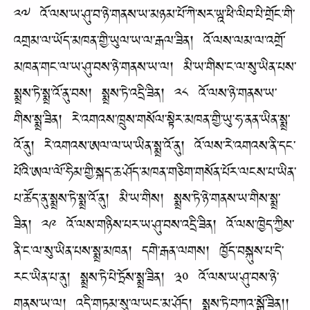
༢༧ འོ་ལས་ཡ་ཤུ་བ་ཉེ་གནས་ཡ་མཉམ་པོ་ཀེ་སར་ཡྰ་ཕི་ལིབ་པི་གྲོང་གི་
འགྲམ་ལ་ཡོད་མཁན་གྱི་ཡུལ་ཡ་ལ་རྒལ་ཟིན། འོ་ལས་ལམ་ལ་འགྲོ་
མཁན་གང་ལ་ཡ་ཤུ་བས་ཉེ་གནས་ཡ་ལ། མི་ཡ་གིས་ང་ལ་སུ་ཡིན་པས་
སྨྲས་ཏེ་སྨྲ་འོ་ནུ་བས། སྨྲས་ཏེ་འདྲི་ཟིན། ༢༨ འོ་ལས་ཉེ་གནས་ཡ་
གིས་སྨྲ་ཟིན། རེ་འགའས་ཁྲུས་གསོལ་སྟེར་མཁན་གྱི་ཡུ་ཧ་ནན་ཡིན་སྨྲ་
འོ་ནུ། རེ་འགའས་ཨལ་ལ་ཡ་ཡིན་སྨྲ་འོ་ནུ། འོ་ལས་རེ་འགའས་ནི་དང་
པོའི་ཨལ་ལོ་ཧིམ་གྱི་སྐད་ཆ་ཤོད་མཁན་གཅིག་གསོན་པོར་ལངས་པ་ཡིན་
པ་ཚོད་ནུ་སྨྲས་ཏེ་སྨྲ་འོ་ནུ། མི་ཡ་གིས། སྨྲས་ཏེ་ཉེ་གནས་ཡ་གིས་སྨྲ་
ཟིན། ༢༩ འོ་ལས་གཉིས་པར་ཡ་ཤུ་བས་འདྲི་ཟིན། འོ་ལས་ཁྱེད་ཀྱིས་
ནི་ང་ལ་སུ་ཡིན་པས་སྨྲ་མཁན། དགེ་རྒན་ལགས། ཁྱོད་བསྐུས་པ་དེ་
རང་ཡིན་པ་ནུ། སྨྲས་ཏེ་པེ་ཏྲོས་སྨྲ་ཟིན། ༣༠ འོ་ལས་ཡ་ཤུ་བས་ཉེ་
གནས་ཡ་ལ། འདི་གཏམ་སུ་ལ་ཡང་མ་ཤོད། སྨྲས་ཏེ་བཀའ་སྒོ་ཟིན།།