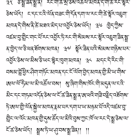
༣༥ ཅི་སྨྲ་ཟིན་སྨྲ་ན། རང་གི་ཚེ་སྲི་ཅེས་འཚོལ་མཁན་དེ་གི་ཚེ་རང་སྟོར་
ཅེས་ཡོད། ང་དང་ངའི་ལོན་བཟང་གི་དོན་དག་ལ་རང་གི་ཚེ་སྟོར་འཇུག་
མཁན་དེ་གིས་ནི་ཚེ་མཐའ་མེད་པ་འབྱོར་ཅེས་ཡོད། ༣༦ ཁྱེད་ཀྱིས་
འཛམ་བུ་གླིང་གང་པོ་རང་འབྱོར་ཏེ་རང་གི་སེམས་རང་སྟོར་འཇུག་ཟིན་སྨྲ་
ན་ཁྱེད་ལ་ཅི་ཕན་ཐོགས་མཁན། ༣༧ སྟོར་ཟིན་པའི་སེམས་གཉིས་པར་
འབྱོར་ཅེས་ལ་མིས་ཅི་ཡང་སྟེར་ཁུག་མཁན། ༣༨ མདང་དེ་རིང་གི་
བསམ་བློ་ཕྱིར་ཤིག་གཏོང་མཁན་དང་ངོ་ལོག་བྱེད་མཁན་གྱི་མི་ཡ་གིས་
ཨལ་ལོ་ཧིམ་ལ་མི་འཚོལ་བས། སུ་ཞིག་གིས་ཁོང་གི་མདུན་ལ་ངའི་
མིང་དང་གཏམ་འདོན་ཅེས་ལ་ངོ་ཚ་ཟིན་སྨྲ་ན་ཨ་ཕའི་གཟི་བརྗིད་འཐོགས་
ཏེ་ཨལ་གྱི་ལོན་སྐྱེལ་མཁན་རྣམ་པར་དག་པ་ཡ་མཉམ་པོ་འདི་འཛམ་བུ་
གླིང་ལ་འོང་མཁན་གྱི་དུས་ཚོད་ལ་མིའི་བུས་ཀྱང་ཁོ་ལ་རང་དེ་སྨྲ་ཅེས་ལ་
ངོ་ཚ་ཅེས་ཡོད། སྨྲས་ཏེ་ཡ་ཤུ་བས་སྨྲ་ཟིན།། །།