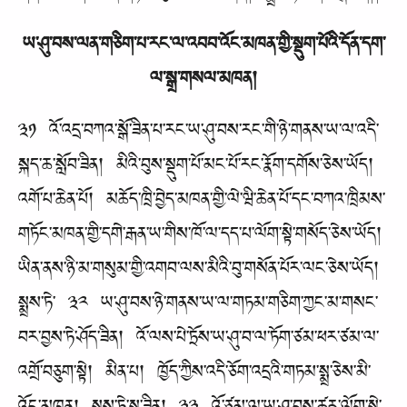
ཡ་ཤུ་བས་ལན་གཅིག་པ་རང་ལ་འབབ་འོང་མཁན་གྱི་སྡུག་པོའི་དོན་དག་
ལ་སྒྲ་གསལ་མཁན།
༣༡ འོ་འདྲ་བཀའ་སྒོ་ཟིན་པ་རང་ཡ་ཤུ་བས་རང་གི་ཉེ་གནས་ཡ་ལ་འདི་
སྐད་ཆ་སློབ་ཟིན། མིའི་བུས་སྡུག་པོ་མང་པོ་རང་རྣོག་དགོས་ཅེས་ཡོད།
འགོ་པ་ཆེན་པོ། མཆོད་ཁྲི་བྱེད་མཁན་གྱི་ལེ་ཝི་ཆེན་པོ་དང་བཀའ་ཁྲིམས་
གཏོང་མཁན་གྱི་དགེ་རྒན་ཡ་གིས་ཁོ་ལ་དད་པ་ལོག་སྟེ་གསོད་ཅེས་ཡོད།
ཡིན་ནས་ཉི་མ་གསུམ་གྱི་འགབ་ལས་མིའི་བུ་གསོན་པོར་ལང་ཅེས་ཡོད།
སྨྲས་ཏེ་ ༣༢ ཡ་ཤུ་བས་ཉེ་གནས་ཡ་ལ་གཏམ་གཅིག་ཀྱང་མ་གསང་
བར་བྱས་ཏེ་ཤོད་ཟིན། འོ་ལས་པེ་ཏྲོས་ཡ་ཤུ་བ་ལ་ཏོག་ཙམ་ཕར་ཙམ་ལ་
འགྲོ་བཅུག་སྟེ། མིན་པ། ཁྱོད་ཀྱིས་འདི་ཅོག་འདྲའི་གཏམ་སྨྲ་ཅེས་མི་