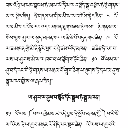
བས་འོ་ཉ་ཡ་ཡང་བླངས་ཏེ་ཨལ་ལོ་ཧིམ་ལ་བསྟོད་སྒྲ་བསྟེར་ཏེ་ཉེ་གནས་
ཡ་ལ་སྟེར་ཟིན། ཉེ་གནས་ཡ་གིས་མི་ཡ་ལ་བགོས་སྟེར་ཟིན། ༨ འོ་
ལས་མི་གང་པོས་རང་འདང་མཁན་ཐུག་བཟས་ཏེ་ལས། ཉེ་གནས་ཡ་
གིས་ལྷག་ཤུལ་ཡ་སྡུད་མཁན་གང་ལ་ནི་ཙེ་པོ་བདུན་གང་ཟིན། ༩ འོ་
ལ་ཟ་མཁན་གྱི་མི་ནི་སྟོང་ཕྲག་བཞི་ཙམ་ཡོད་མཁན། ཟ་ཟིན་ཏེ་འགབ་
ལས་ཡ་ཤུ་བས་མི་ཡ་ལ་ཁང་པ་ལ་ཟློག་གཏོང་ཟིན། ༡༠ འོ་ལས་ཡ་
ཤུ་བ་དེ་རང་གི་ཉེ་གནས་ཡ་མཉམ་པོ་གྲུ་གཅིག་ལ་ཞུགས་ཏེ་དལ་མ་ནུ་ཐ་
སྨྲ་མཁན་གྱི་ས་ལ་རྒལ་ཟིན།།
ཡ་ཤུ་བ་ལ་ནུས་པ་སྟོན་དོང་སྨྲས་ཏེ་སྨྲ་མཁན།
༡༡ འོ་ལས་༼བཀའ་ཁྲིམས་ཚ་འདེ་བྱས་ཏེ་སློབ་མཁན་གྱི་༽ཕ་རི་སི་
ཡ་འོངས་ཏེ་ཡ་ཤུ་བ་མཉམ་པོ་ཤོད་པར་སྡུར་ཟིན། འོ་ལས་ཡ་ཤུ་བའི་