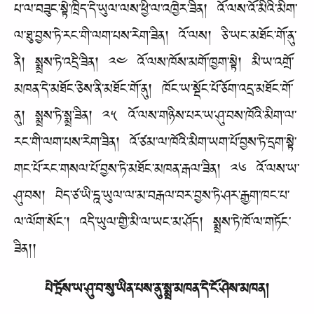
པ་ལ་བཟུང་སྟེ་ཁྲིད་དེ་ཡུལ་ལས་ཕྱི་ལ་འཁྱེར་ཟིན། འོ་ལས་འོ་མིའི་མིག་
ལ་ཐུ་བྱས་ཏེ་རང་གི་ལག་པས་རེག་ཟིན། འོ་ལས། ཅི་ཡང་མཐོང་གོ་ནུ་
ནི། སྨྲས་ཏེ་འདྲི་ཟིན། ༢༤ འོ་ལས་ཁོས་མགོ་ཁྱག་སྟེ། མི་ཡ་འགྲོ་
མཁན་དེ་མཐོང་ཅེས་ནི་མཐོང་གོ་ནུ། ཁོང་ཡ་སྡོང་པོ་ཅོག་འདྲ་མཐོང་གོ་
ནུ། སྨྲས་ཏེ་སྨྲ་ཟིན། ༢༥ འོ་ལས་གཉིས་པར་ཡ་ཤུ་བས་ཁོའི་མིག་ལ་
རང་གི་ལག་པས་རེག་ཟིན། འོ་ཙམ་ལ་ཁོའི་མིག་ཡག་པོ་བྱས་ཏེ་དྲག་སྟེ་
གང་པོ་རང་གསལ་པོ་བྱས་ཏེ་མཐོང་མཁན་རྒལ་ཟིན། ༢༦ འོ་ལས་ཡ་
ཤུ་བས། བེད་ཙ་ཡི་དྰ་ཡུལ་ལ་མ་བརྒལ་བར་བྱས་ཏེ་ཤར་རྒྱག་ཁང་པ་
ལ་ལོག་སོང་། འདི་ཡུལ་གྱི་མི་ལ་ཡང་མ་ཤོད། སྨྲས་ཏེ་ཁོ་ལ་གཏོང་
ཟིན།།
པེ་ཏྲོས་ཡ་ཤུ་བ་སུ་ཡིན་པས་ནུ་སྨྲ་མཁན་དེ་ངོ་ཤེས་མཁན།