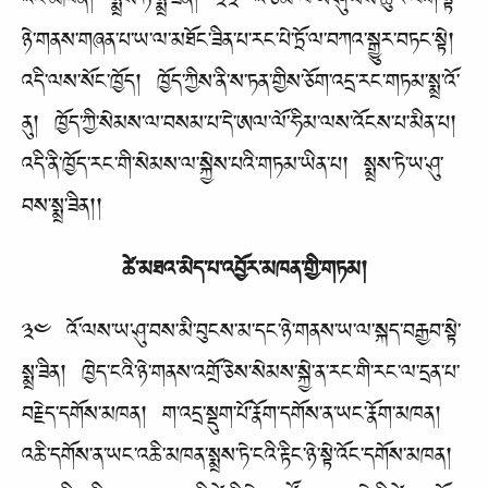
འོང་མཁན། སྨྲས་ཏེ་སྨྲ་ཟིན། ༣༣ འོ་ཙམ་ལ་ཡ་ཤུ་བས་ཚུར་ལོག་སྟེ་
ཉེ་གནས་གཞན་པ་ཡ་ལ་མཐོང་ཟིན་པ་རང་པེ་ཏྲོ་ལ་བཀའ་སྒྱུར་བཏང་སྟེ།
འདི་ལས་སོང་ཁྱོད། ཁྱོད་ཀྱིས་ནི་ས་ཏན་གྱིས་ཅོག་འདྲ་རང་གཏམ་སྨྲ་འོ་
ནུ། ཁྱོད་ཀྱི་སེམས་ལ་བསམ་པ་དེ་ཨལ་ལོ་ཧིམ་ལས་འོངས་པ་མིན་པ།
འདི་ནི་ཁྱོད་རང་གི་སེམས་ལ་སྐྱེས་པའི་གཏམ་ཡིན་པ། སྨྲས་ཏེ་ཡ་ཤུ་
བས་སྨྲ་ཟིན།།
ཚེ་མཐའ་མེད་པ་འབྱོར་མཁན་གྱི་གཏམ།
༣༤ འོ་ལས་ཡ་ཤུ་བས་མི་བུངས་མ་དང་ཉེ་གནས་ཡ་ལ་སྐད་བརྒྱབ་སྟེ་
སྨྲ་ཟིན། ཁྱེད་ངའི་ཉེ་གནས་འགྲོ་ཅེས་སེམས་སྐྱེ་ན་རང་གི་རང་ལ་དྲན་པ་
བརྗེད་དགོས་མཁན། ག་འདྲ་སྡུག་པོ་རྣོག་དགོས་ན་ཡང་རྣོག་མཁན།
འཆི་དགོས་ན་ཡང་འཆི་མཁན་སྨྲས་ཏེ་ངའི་རྟིང་ཉེ་སྟེ་འོང་དགོས་མཁན།