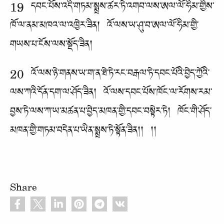
19 དབང་པོས་འདི་གཏམ་སྨྲས་ཚར་ཏེ་འགབ་ལས་ཨལ་ལོ་ཧིམ་གྱིས་
ཁོ་ལ་ནམ་མཁའ་ལ་འཁྱེར་ཟིན། འོ་ལས་ཡ་ཤུ་བ་ཨལ་ལོ་ཧིམ་གྱི་
གཡས་པ་ངོས་ལས་སྡོད་ཟིན།
20 འོ་ལས་ཉེ་གནས་ཡ་ག་ན་ཐེ་ཏེ་རང་བརྒལ་ཏེ་དབང་པོའི་བྱེད་ཀྱོའི་
ལས་ཀའི་དོན་དག་ལ་ཤོད་ཟིན། འོ་ལས་དབང་པོས་ཁོང་ལ་རོགས་རམ་
བྱས་ཏེ་ལས་ཀ་ཡ་མཚན་པ་བྱེད་མཁན་གྱི་དབང་བསྟེར་ཏེ། ཁོང་གི་ཤོད་
མཁན་གྱི་གཏམ་བདེན་པ་ཡིན་སྨྲས་ཏེ་སྟོན་ཟིན།། །།
Share