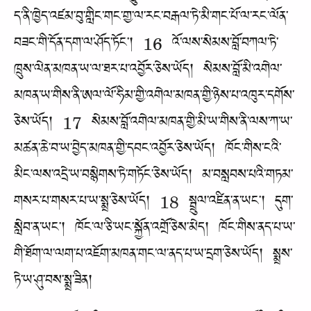
ད་ནི་ཁྱེད་འཛམ་བུ་གླིང་གང་གྱ་ལ་རང་བརྒལ་ཏེ་མི་གང་པོ་ལ་རང་ལོན་
བཟང་གི་དོན་དག་ལ་ཤོད་ཏོང་། 16 འོ་ལས་སེམས་བློ་བཀལ་ཏེ་
ཁྲུས་ལེན་མཁན་ཡ་ལ་ཐར་པ་འབྱོར་ཅེས་ཡོད། སེམས་བློ་མི་འགེལ་
མཁན་ཡ་གིས་ནི་ཨལ་ལོ་ཧིམ་གྱི་འགེལ་མཁན་གྱི་ཉེས་པ་འཁུར་དགོས་
ཅེས་ཡོད། 17 སེམས་བློ་འགེལ་མཁན་གྱི་མི་ཡ་གིས་ནི་ལས་ཀ་ཡ་
མཚན་ཆེ་བ་ཡ་བྱེད་མཁན་གྱི་དབང་འབྱོར་ཅེས་ཡོད། ཁོང་གིས་ངའི་
མིང་ལས་འདྲེ་ཡ་བསྙེགས་ཏེ་གཏོང་ཅེས་ཡོད། མ་བསླབས་པའི་གཏམ་
གསར་པ་གསར་པ་ཡ་སྨྲ་ཅེས་ཡོད། 18 སྦྲུལ་འཛིན་ན་ཡང་། དུག་
སླེབ་ན་ཡང་། ཁོང་ལ་ཅི་ཡང་སྐྱོན་འགྲོ་ཅེས་མེད། ཁོང་གིས་ནད་པ་ཡ་
གི་ཐོག་ལ་ལག་པ་འཇོག་མཁན་གང་ལ་ནད་པ་ཡ་དྲག་ཅེས་ཡོད། སྨྲས་
ཏེ་ཡ་ཤུ་བས་སྨྲ་ཟིན།