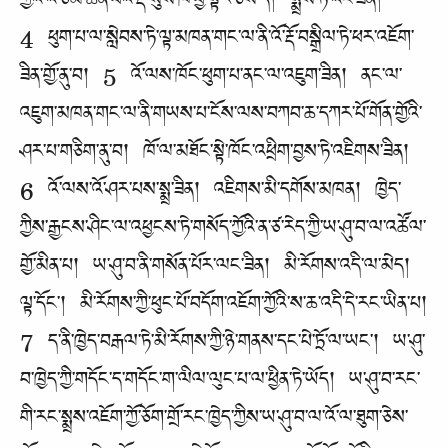
ཀྱོའི་འོ་ཙམ་ཆེན་པོའི་རྡོ་སུས་ཁ་ཕྱེ་སྟེར་ཅེས་ད། སྨྲས་ཏེ་འོང་ཟིན།
4 ཕུག་པ་ལ་སླེབས་ཏེ་ལྟ་མཁན་གང་ལ་ནི་འོ་རྡོ་བསྒྲིལ་ཏེ་ཕར་འཇོག་
ཟིན་གྱོ་ནུ་བ། 5 འོ་ལས་ཁོང་ཕུག་པ་ནང་ལ་འཇུག་ཟིན། ནང་ལ་
འཇུག་མཁན་གང་ལ་ནི་གཡས་པ་ངོས་ལས་བཀབ་ཆ་དཀར་པོ་གོན་གྱོའི་
ཤར་པ་གཅིག་ནུ་བ། ཁོ་ལ་མཐོང་སྟེ་ཁོང་འཕྲིག་བྱས་ཏེ་འཇིགས་ཟིན།
6 འོ་ལས་འོ་ཤར་པས་སྨྲ་ཟིན། འཇིགས་མི་དགོས་མཁན། ཁྱེད་
ཀྱིས་རྒྱངས་ཤིང་ལ་འཕྱངས་ཏེ་གསོད་ཀྱོའི་ན་ཙ་རེད་ཀྱི་ཡ་ཤུ་བ་ལ་འཚོལ་
གྱོ་མིན་པ། ཡ་ཤུ་བ་ནི་གསོན་པོར་ལང་ཟིན། མི་རོགས་འདི་ལ་མེད།
ལྟ་དོང་། མི་རོགས་ཀྱི་ཕུང་པོ་བདོག་འཇོག་ཀྱོའི་ས་ཆ་འདི་དེ་རང་ཡིན་པ།
7 ད་ནི་ཁྱེད་བརྒལ་ཏེ་མི་རོགས་ཀྱི་ཉེ་གནས་དང་པེ་ཏྲོ་ལ་ཡང་། ཡ་ཤུ་
བ་ཁྱེད་ཀྱི་གདོང་ད་གདོང་ག་ལིལ་ལུང་པ་ལ་ཕྱིན་ཏེ་ཡོད། ཡ་ཤུ་བ་རང་
གི་རང་སྨྲས་འཇོག་ཀྱོ་ཅོག་གྲོ་རང་ཁྱེད་ཀྱིས་ཡ་ཤུ་བ་ལ་འོ་ལ་ཐུག་ཅེས་