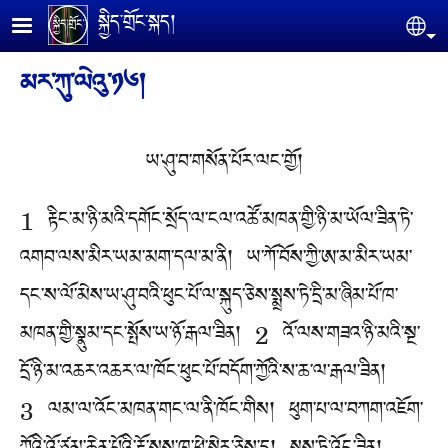
Skip to main content
སྐྱིད་གྲོང་སྐད།
Se
མར་ཀུ་ལེའུ་༡༦།
ཡ་ཤུ་བ་གསོན་པོར་ལང་གྱོ།
1 རྟིང་མ་ཉི་མའི་དགོང་སྲོད་ལ་ངལ་འཚོ་མཁན་གྱི་ཉི་མ་ཡོལ་ཟིན་ཏེ་
འགབ་ལས་མིར་ཡམ་མག་དལ་མ་ནི། ཡ་ཀོ་བོས་ཀྱི་ཨ་མ་མིར་ཡམ་
དང་ས་ལོ་མེས་ཡ་ཤུ་བའི་ཕུང་པོ་ལ་སྐུད་ཅེས་སྨྲས་ཏེ་དྲི་མ་ཞིམ་པོ་ཁ་
མཁན་གྱི་སྣུམ་དང་སྤོས་ཡ་ཉོ་རྒལ་ཟིན། 2 འོ་ལས་གཟའ་ཉི་མའི་སྔ་
དྲོ་ཉི་མ་འཆར་འཆར་ལ་ཁོང་ཕུང་པོ་བདོག་ཀྱོའི་ས་ཆ་ལ་རྒལ་ཟིན།
3 ལམ་ལ་འོང་མཁན་གང་ལ་ནི་ཁོང་གིས། ཕུག་པ་ལ་བཀག་འཇོག་