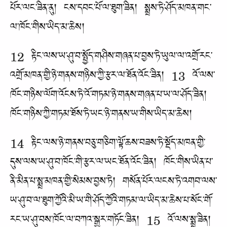
པོར་ལང་ཟིན་ནུ། ངས་དབང་པོ་ལ་ཐུག་ཟིན། སྨྲས་ཏེ་ཤོད་མཁན་གང་
ལ་ཁོང་གིས་ཡིད་མ་ཆེས།
12 རྟིང་ལས་ཡ་ཤུ་བ་སྤྱོད་གཤིས་གཞན་པ་བྱས་ཏེ་ཡུལ་ལ་འགྲོ་རང་
འགྲོ་མཁན་གྱི་ཉེ་གནས་གཉིས་ཀྱི་རྩར་ལ་ཐོན་འོང་ཟིན། 13 འོ་ལས་
ཁོང་གཉིས་ལོག་འོངས་ཏེ་འོ་གཏམ་ཉེ་གནས་གཞན་པ་ཡ་ལ་ཤོད་ཟིན།
ཁོང་གཉིས་ཀྱི་གཏམ་ཐོས་ཏེ་ཡང་ཉེ་གནས་ཡ་གིས་ཡིད་མ་ཆེས།
14 རྟིང་ལས་ཉེ་གནས་བཅུ་གཅིག་ལྟོ་ཆས་བཟས་ཏེ་སྡོད་མཁན་གྱི་
དུས་ལས་ཡ་ཤུ་བ་ཁོང་གི་རྩར་ལ་ཡང་ཐོན་འོང་ཟིན། ཁོང་གིས་ཡིན་པ་
ནི་མིན་པ་སྨྲ་མཁན་གྱི་སེམས་བྱས་ཏེ། གསོན་པོར་ལངས་ཏེ་འགབ་ལས་
ཡ་ཤུ་བ་ལ་ཐུག་ཀྱོའི་མི་ཡ་གི་ཤོད་ཀྱོའི་གཏམ་ལ་ཡིད་མ་ཆེས་པ་སོང་གོ་
རང་ཡ་ཤུ་བས་ཁོང་ལ་བཀའ་སྒྱུར་གཏོང་ཟིན། 15 འོ་ལས་སྨྲ་ཟིན།