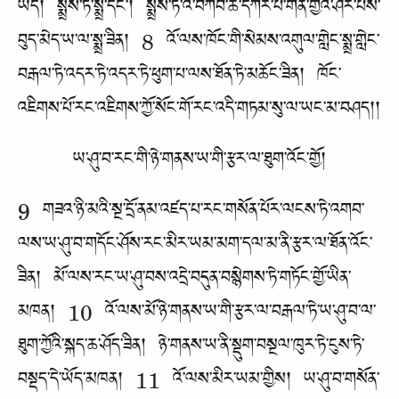
ཡོད། སྨྲས་ཏེ་སྨྲ་དོང་། སྨྲས་ཏེ་འོ་བཀབ་ཆ་དཀར་པོ་གོན་གྱོའི་ཤར་པས་
བུད་མེད་ཡ་ལ་སྨྲ་ཟིན། 8 འོ་ལས་ཁོང་གི་སེམས་འགུལ་གླེང་སྨྲ་གླེང་
བརྒལ་ཏེ་འདར་ཏེ་འདར་ཏེ་ཕུག་པ་ལས་ཐོན་ཏེ་མཆོང་ཟིན། ཁོང་
འཇིགས་པོ་རང་འཇིགས་ཀྱོ་སོང་གོ་རང་འདི་གཏམ་སུ་ལ་ཡང་མ་བཤད།།
ཡ་ཤུ་བ་རང་གི་ཉེ་གནས་ཡ་གི་རྩར་ལ་ཐུག་འོང་གྱོ།
9 གཟའ་ཉི་མའི་སྔ་དྲོ་ནམ་འཛད་པ་རང་གསོན་པོར་ལངས་ཏེ་འགབ་
ལས་ཡ་ཤུ་བ་གདོང་ཤོས་རང་མིར་ཡམ་མག་དལ་མ་ནི་རྩར་ལ་ཐོན་འོང་
ཟིན། མོ་ལས་རང་ཡ་ཤུ་བས་འདྲེ་བདུན་བསྙེགས་ཏེ་གཏོང་གྱོ་ཡིན་
མཁན། 10 འོ་ལས་མོ་ཉེ་གནས་ཡ་གི་རྩར་ལ་བརྒལ་ཏེ་ཡ་ཤུ་བ་ལ་
ཐུག་ཀྱོའི་སྐད་ཆ་ཤོད་ཟིན། ཉེ་གནས་ཡ་ནི་སྡུག་བསྔལ་ཁུར་ཏེ་ངུས་ཏེ་
བསྡད་དེ་ཡོད་མཁན། 11 འོ་ལས་མིར་ཡམ་གྱིས། ཡ་ཤུ་བ་གསོན་