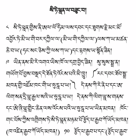
སི་ཏེ་ཕྰན་ལ་བཟུང་བ།
༨ སི་ཏེ་ཕྰན་གྱིས་ནི་ཨལ་ལོ་ཧིམ་ལས་དབང་དང་ཐུགས་རྗེ་མང་མོ་
འབྱོར་ཏེ་མི་ཡ་གི་བར་དཀྱིལ་ལ་(མི་ཡ་གི་དཀྱིལ་ལ་)ལས་ཀ་ཡ་མཚན་
ཆེ་བ་ཡ་(ཧང་སང་ཅེས་ཀྱི་ལས་ཀ་ཡ་)དང་རྟགས་ཡ་སྟོན་ཟིན།
༩ ཡིན་ནས་མི་རེ་འགའ་ཡིས་ཁོ་ལ་དགྲ་བྱེད་ཟིན། སུ་སུས་སྨྲ་ན།
གཡོག་པོ་བྱས་བསྡད་དེ་ཐོན་ཏེ་འོངས་པའི་མི་ཁྱུ། ༼རང་དབང་ཐོབ་སྨྲ་
མཁན་གྱི་འཛོམ་ཁང་གི་ཡ་ཧུ་དྰ་པ་ཡ།༽ དེ་ནས་ཀི་རེ་ནེ་པ་དང་ཨ་
ལེག་སན་དྲི་ཡྰ་རྒྱལ་སའི་ཡ་ཧུ་དྰ་པ་ཡ། དེ་ནས་ཀི་ལིག་ཡྰ་ས་གནས་
དང་ཨེ་ཞི་ཡྰ་གླིང་ཆེན་ལས་འོངས་པའི་ཡ་ཧུ་དྰ་པ་ཡ་ཡིན་མཁན། ཁོང་
གང་པོས་ཀྱིས་འགྲིགས་ཏེ་སི་ཏེ་ཕྰན་མཉམ་པོ་རྩོད་པ་རྒྱབ་ཀོ་ཡོད་མཁན།
(ཁ་འཛིན་རྒྱབ་ཀོ་ཡོད་མཁན།) ༡༠ རྩོད་པ་རྒྱབ་པ་དང་(རྩོད་པ་རྒྱབ་