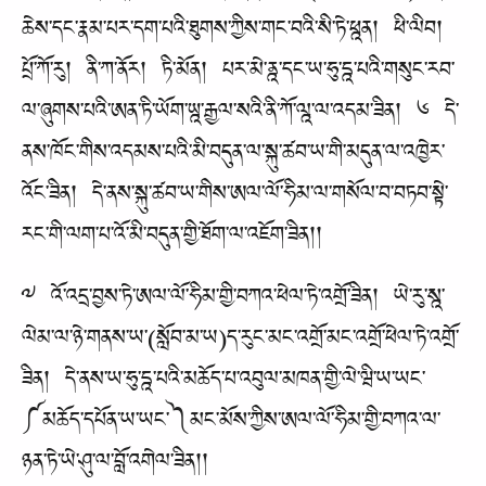
ཆེས་དང་རྣམ་པར་དག་པའི་ཐུགས་ཀྱིས་གང་བའི་སི་ཏེ་ཕྰན། ཕི་ལིབ།
པྲོ་ཀོ་རུ། ནི་ཀ་ནོར། ཏི་མོན། པར་མེ་ནྰ་དང་ཡ་ཧུ་དྰ་པའི་གསུང་རབ་
ལ་ཞུགས་པའི་ཨན་ཏི་ཡོག་ཡྰ་རྒྱལ་སའི་ནི་ཀོ་ལྰ་ལ་འདམ་ཟིན། ༦ དེ་
ནས་ཁོང་གིས་འདམས་པའི་མི་བདུན་ལ་སྐུ་ཚབ་ཡ་གི་མདུན་ལ་འཁྱེར་
འོང་ཟིན། དེ་ནས་སྐུ་ཚབ་ཡ་གིས་ཨལ་ལོ་ཧིམ་ལ་གསོལ་བ་བཏབ་སྟེ་
རང་གི་ལག་པ་འོ་མི་བདུན་གྱི་ཐོག་ལ་འཇོག་ཟིན།།
༧ འོ་འདྲ་བྱས་ཏེ་ཨལ་ལོ་ཧིམ་གྱི་བཀའ་ཕེལ་ཏེ་འགྲོ་ཟིན། ཡེ་རུ་སྰ་
ལེམ་ལ་ཉེ་གནས་ཡ་(སློབ་མ་ཡ)ད་རུང་མང་འགྲོ་མང་འགྲོ་ཕེལ་ཏེ་འགྲོ་
ཟིན། དེ་ནས་ཡ་ཧུ་དྰ་པའི་མཆོད་པ་འབུལ་མཁན་གྱི་ལེ་ཝི་ཡ་ཡང་
༼མཆོད་དཔོན་ཡ་ཡང་༽མང་མོས་ཀྱིས་ཨལ་ལོ་ཧིམ་གྱི་བཀའ་ལ་
ཉན་ཏེ་ཡེ་ཤུ་ལ་བློ་འགེལ་ཟིན།།