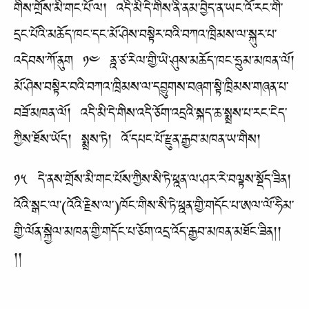
གིས་གྲོས་མི་གང་པོ་ལ། འདི་མི་དེ་གིས་ནི་ནམ་བྱེད་ན་ཡང་འོ་རང་གི་
དྲང་པོའི་མཆོད་ཁང་དང་མོ་ཤེས་བསྟེར་བའི་བཀའ་ཁྲིམས་ལ་སྐུར་པ་
འདེབས་ཀོ་ནུག ༡༤ ནྰ་ཙ་རེལ་གྱི་ཡེ་ཤུས་མཆོད་ཁང་ཧྲུམ་མཁན་ལོ།
མོ་ཤེས་བསྟེར་བའི་བཀའ་ཁྲིམས་ལ་དབྱུགས་བཞག་སྟེ་ཁྲིམས་གཞན་པ་
བཟོ་མཁན་ལོ། འདི་མི་དེ་གིས་འདི་ཅོག་འདྲའི་སྐད་ཆ་སྨྲས་པ་རང་ངེད་
ཀྱིས་ཐོས་ཡོད། སྨྲས་ཏེ། འོ་དཔང་པོ་རྫུན་རྒྱབ་མཁན་ཡ་གིས།
༡༥ དེ་ནས་གྲོས་མི་གང་པོས་ཀྱིས་སི་ཏེ་ཕྰན་ལ་ཤར་རེ་བལྟས་སྡོད་ཟིན།
འོའི་སྒང་ལ་(འོའི་རྗེས་ལ་)ཁོང་གིས་སི་ཏེ་ཕྰན་གྱི་གདོང་པ་ཨལ་ལོ་ཧིམ་
གྱི་ལོན་སྐྱེལ་མཁན་གྱི་གདོང་པ་ཅོག་འདྲ་འོད་རྒྱབ་མཁན་མཐོང་ཟིན།།
།།