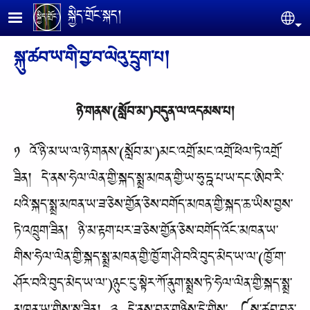
Skip to main content
སྐྱིད་གྲོང་སྐད།
Se
སྐུ་ཚབ་ཡ་གི་བྱ་བ་ལེའུ་དྲུག་པ།
ཉེ་གནས་(སློབ་མ་)བདུན་ལ་འདམས་པ།
༡ འོ་ཉི་མ་ཡ་ལ་ཉེ་གནས་(སློབ་མ་)མང་འགྲོ་མང་འགྲོ་ཕེལ་ཏེ་འགྲོ་
ཟིན། དེ་ནས་ཧེལ་ལེན་གྱི་སྐད་སྨྲ་མཁན་གྱི་ཡ་ཧུ་དྰ་པ་ཡ་དང་ཨིབ་རི་
པའི་སྐད་སྨྲ་མཁན་ཡ་ཟ་ཅེས་གྱོན་ཅེས་བགོད་མཁན་གྱི་སྐད་ཆ་ཡིས་བྱས་
ཏེ་འཁྲུག་ཟིན། ཉི་མ་རྟག་པར་ཟ་ཅེས་གྱོན་ཅེས་བགོད་འོང་མཁན་ཡ་
གིས་ཧེལ་ལེན་གྱི་སྐད་སྨྲ་མཁན་གྱི་ཁྱོ་ག་ཤི་བའི་བུད་མེད་ཡ་ལ་(ཁྱོ་ག་
ཤོར་བའི་བུད་མེད་ཡ་ལ་)ཉུང་ངུ་སྟེར་ཀོ་ནུག་སྨྲས་ཏེ་ཧེལ་ལེན་གྱི་སྐད་སྨྲ་