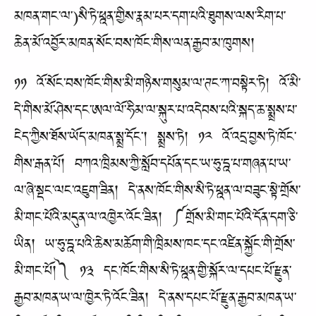
མཁན་གང་ལ་)སི་ཏེ་ཕྰན་གྱིས་རྣམ་པར་དག་པའི་ཐུགས་ལས་རིག་པ་
ཆེན་མོ་འབྱོར་མཁན་སོང་བས་ཁོང་གིས་ལན་རྒྱབ་མ་ཁུགས།
༡༡ འོ་སོང་བས་ཁོང་གིས་མི་གཉིས་གསུམ་ལ་ཊང་ཀ་བསྟེར་ཏེ། འོ་མི་
དེ་གིས་མོ་ཤེས་དང་ཨལ་ལོ་ཧིམ་ལ་སྐུར་པ་འདེབས་པའི་སྐད་ཆ་སྨྲས་པ་
ངེད་ཀྱིས་ཐོས་ཡོད་མཁན་སྨྲ་དོང་། སྨྲས་ཏེ། ༡༢ འོ་འདྲ་བྱས་ཏེ་ཁོང་
གིས་རྒན་པོ། བཀའ་ཁྲིམས་ཀྱི་སློབ་དཔོན་དང་ཡ་ཧུ་དྰ་པ་གཞན་པ་ཡ་
ལ་ཞེ་སྡང་ལང་འཇུག་ཟིན། དེ་ནས་ཁོང་གིས་སི་ཏེ་ཕྰན་ལ་བཟུང་སྟེ་གྲོས་
མི་གང་པོའི་མདུན་ལ་འཁྱེར་འོང་ཟིན། ༼གྲོས་མི་གང་པོའི་དོན་དག་ཅི་
ཡིན། ཡ་ཧུ་དྰ་པའི་ཆེས་མཆོག་གི་ཁྲིམས་ཁང་དང་འཛིན་སྐྱོང་གི་གྲོས་
མི་གང་པོ།༽ ༡༣ དང་ཁོང་གིས་སི་ཏེ་ཕྰན་གྱི་སྐོར་ལ་དཔང་པོ་རྫུན་
རྒྱབ་མཁན་ཡ་ལ་ཁྱེར་ཏེ་འོང་ཟིན། དེ་ནས་དཔང་པོ་རྫུན་རྒྱབ་མཁན་ཡ་