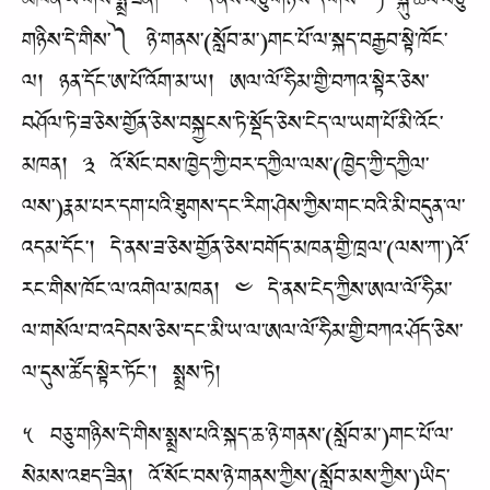
མཁན་ཡ་གིས་སྨྲ་ཟིན། ༢ དེ་ནས་བཅུ་གཉིས་དེ་གིས་ ༼སྐུ་ཚབ་བཅུ་
གཉིས་དེ་གིས་༽ ཉེ་གནས་(སློབ་མ་)གང་པོ་ལ་སྐད་བརྒྱབ་སྟེ་ཁོང་
ལ། ཉན་དོང་ཨ་པོ་འོག་མ་ཡ། ཨལ་ལོ་ཧིམ་གྱི་བཀའ་སྟེར་ཅེས་
བཤོལ་ཏེ་ཟ་ཅེས་གྱོན་ཅེས་བསྐྱངས་ཏེ་སྡོད་ཅེས་ངེད་ལ་ཡག་པོ་མི་འོང་
མཁན། ༣ འོ་སོང་བས་ཁྱེད་ཀྱི་བར་དཀྱིལ་ལས་(ཁྱེད་ཀྱི་དཀྱིལ་
ལས་)རྣམ་པར་དག་པའི་ཐུགས་དང་རིག་ཤེས་ཀྱིས་གང་བའི་མི་བདུན་ལ་
འདམ་དོང་། དེ་ནས་ཟ་ཅེས་གྱོན་ཅེས་བགོད་མཁན་གྱི་ཁྲལ་(ལས་ཀ་)འོ་
རང་གིས་ཁོང་ལ་འགེལ་མཁན། ༤ དེ་ནས་ངེད་ཀྱིས་ཨལ་ལོ་ཧིམ་
ལ་གསོལ་བ་འདེབས་ཅེས་དང་མི་ཡ་ལ་ཨལ་ལོ་ཧིམ་གྱི་བཀའ་ཤོད་ཅེས་
ལ་དུས་ཚོད་སྟེར་ཏོང་། སྨྲས་ཏེ།
༥ བཅུ་གཉིས་དེ་གིས་སྨྲས་པའི་སྐད་ཆ་ཉེ་གནས་(སློབ་མ་)གང་པོ་ལ་
སེམས་འཐད་ཟིན། འོ་སོང་བས་ཉེ་གནས་ཀྱིས་(སློབ་མས་ཀྱིས་)ཡིད་