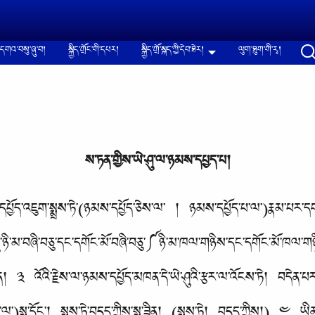
དགའ་བསུ་ཞུ་བ།
སྐྱིད་གྲོང་གི་དཔར།
སྐྱིད་གྲོ་སྐད་ཀྱི་དེབ་ཐེར།
ལུག་ཐུག་གི་རྭ།
ས་ཏན་གྱིས་ཡེ་ཤུ་ལ་ཉམས་དཔྱད་པ།
ྱོད་འཇུག་སྨྲས་ཏེ་(ཉམས་དཔྱོད་ཅེས་ལ་ ། ཉམས་དཔྱོད་པ་ལ་)རྣམ་པར་དག་པའ
ཤུ་ཉི་མ་བཞི་བཅུ་དང་དགོང་མོ་བཞི་བཅུ་༼ཉི་མ་ཁལ་གཉིས་དང་དགོང་མོ་ཁལ་
 ༣ འོའི་རྗེས་ལ་ཉམས་དཔྱོད་མཁན་དེ་ཡེ་ཤུའི་རྩར་ལ་འོངས་ཏེ། བདེན་པར་ཁྱོ