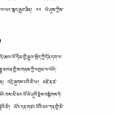
ིས་ལ་ཡང་སྐད་རྒྱབ་ཟིན། ༢༢ ཡེ་ཤུས་ཀྱིས་
)
ཨལ་ལོ་ཧིམ་གྱི་རྒྱལ་སྲིད་ཀྱི་དོན་དག་ལ་
ྨྲ་མཁན་གྱི་ས་གནས་ཀྱི་འགྲམ་ལ་ཡོད་
ཟིན། འདྲེ་ཞུགས་པའི་མི་ཡ། མཛེ་ན་ཚ་
བས་མི་མང་པོ་ཡེ་ཤུའི་རྗེས་བསྙེགས་ཏེ་
ེའི་མི། ཡོར་དན་གཙང་པོའི་ཕར་ཀན་གྱི་མི་