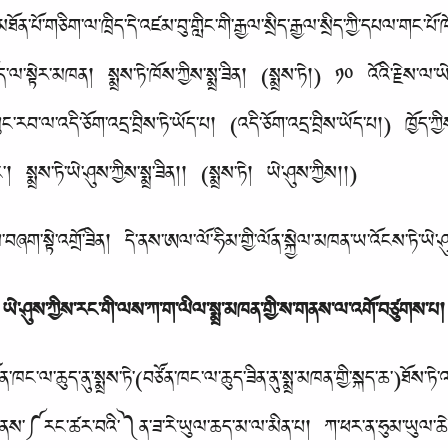
ོན་པོ་གཅིག་ལ་ཁྲིད་དེ་འཛམ་བུ་གླིང་གི་རྒྱལ་སྲིད་རྒྱལ་སྲིད་ཀྱི་དཔལ་གང་པོ་
་ལ་སྟེར་མཁན། སྨྲས་ཏེ་ཁོས་ཀྱིས་སྨྲ་ཟིན། (སྨྲས་ཏེ།) ༡༠ འོའི་རྗེས་ལ
སུང་རབ་ལ་འདི་ཅོག་འདྲ་བྲིས་ཏེ་ཡོད་པ། (འདི་ཅོག་འདྲ་བྲིས་ཡོད་པ།) ཁྱོད་ཀ
། སྨྲས་ཏེ་ཡེ་ཤུས་ཀྱིས་སྨྲ་ཟིན།། (སྨྲས་ཏེ། ཡེ་ཤུས་ཀྱིས།།)
་བཞག་སྟེ་འགྲོ་ཟིན། དེ་ནས་ཨལ་ལོ་ཧིམ་གྱི་ལོན་སྐྱེལ་མཁན་ཡ་འོངས་ཏེ་ཡེ་ཤུ
ཡེ་ཤུས་ཀྱིས་རང་གི་ལས་ཀ་ག་ལིལ་སྨྲ་མཁན་གྱི་ས་གནས་ལ་འགོ་བཙུགས་པ།
ཁང་ལ་ཆུད་ནུ་སྨྲས་ཏེ་(བཙོན་ཁང་ལ་ཆུད་ཟིན་ནུ་སྨྲ་མཁན་གྱི་སྐད་ཆ་)ཐོས་ཏེ
ས་༼རང་ཚར་བའི་༽ན་ཟ་རེ་ཡུལ་ཆད་མ་ལ་མིན་པ། ཀ་ཕར་ན་ཧུམ་ཡུལ་ཆེན་པོ་