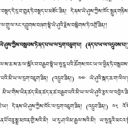
སྡད་དེ་དྲ་བ་གླན་ཏེ་བསྡད་པ་མཐོང་ཟིན། དེ་ནས་ཡེ་ཤུས་ཀྱིས་ཁོང་སྤུན་གཉ
ལ་གྲུ་ལ་རང་དབྱུགས་བཞག་སྟེ་ཡེ་ཤུའི་རྗེས་བསྙེགས་ཏེ་འགྲོ་ཟིན།།
ཡེ་ཤུས་ཀྱིས་བསླབས་ཏེ་ནད་པ་ཡ་ལ་དྲག་བཅུག་པ། (ནད་པ་ཡ་ལ་འདྲུབས་པ།
ཆ་ས་ཆ་ལ་སྐོར་བ་བརྒྱབ་སྟེ་ཡ་ཧུ་དྰ་པའི་ཚོགས་ཁང་ཡ་ལ་ཕྱིན་ཏེ་བསླབས་ཏེ་
བ་པའི་མི་ཡ་ལ་དྲག་འཇུག་ཟིན། (འདྲུབ་ཟིན།) ༢༤ ཡེ་ཤུའི་སྐད་ཆ་ག་ལིལ་ས
མི་ཡ་གིས་ཡིན་ཚད་མིན་ཚད་ན་ཚ་བརྒྱབ་པའི་མི་ཡ་ལ་ཡེ་ཤུའི་རྩར་ལ་འཁྱེར་
་ཡ། དེ་ནས་ཡེ་ཤུས་ཀྱིས་ཁོང་ལ་དྲག་འཇུག་ཟིན། (འདྲུབ་ཟིན།) ༢༥ འོ་སོང་
པོ་བཅུ་སྨྲ་མཁན་གྱི་སའི་མི། ཡ་རུ་ཤ་ལེམ་རྒྱལ་སའི་མི། ཡ་ཧུ་དྰའི་མངའ་སྡ