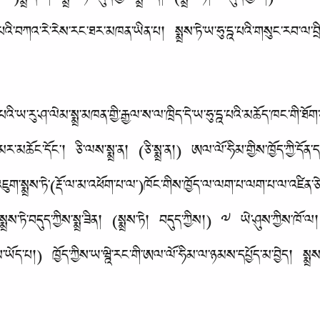
བ་ལ་)སྨྲ་དོང་། སྨྲས་ཏེ་བདུད་ཀྱིས་སྨྲ་ཟིན། (སྨྲས་ཏེ། བདུད་ཀྱིས།) ༤ ཡ
ི་བཀའ་རེ་རེས་རང་ཐར་མཁན་ཡིན་པ། སྨྲས་ཏེ་ཡ་ཧུ་དྰ་པའི་གསུང་རབ་ལ་བྲ
འི་ཡ་རུ་ཤ་ལེམ་སྨྲ་མཁན་གྱི་རྒྱལ་ས་ལ་ཁྲིད་དེ་ཡ་ཧུ་དྰ་པའི་མཆོད་ཁང་གི་ཐོ
་མར་མཆོང་དོང་། ཅི་ལས་སྨྲ་ན། (ཅི་སྨྲ་ན།) ཨལ་ལོ་ཧིམ་གྱིས་ཁྱོད་ཀྱི་དོན
་འཇུག་སྨྲས་ཏེ་(རྡོ་ལ་མ་འཕོག་པ་ལ་)ཁོང་གིས་ཁྱོད་ལ་ལག་པ་ལག་པ་ལ་འཛིན་ཅ
ྲས་ཏེ་བདུད་ཀྱིས་སྨྲ་ཟིན། (སྨྲས་ཏེ། བདུད་ཀྱིས།) ༧ ཡེ་ཤུས་ཀྱིས་ཁོ་ལ།
་ཡོད་པ།) ཁྱོད་ཀྱིས་ཡ་ཝྰེ་རང་གི་ཨལ་ལོ་ཧིམ་ལ་ཉམས་དཔྱོད་མ་བྱེད། སྨྲས་ཏ