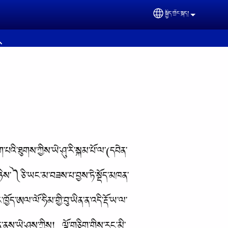
སྐྱིད་གྲོང་སྐད།
Select your lan
ི་ཐུགས་ཀྱིས་ཡེ་ཤུ་རི་སྐམ་པོ་ལ་(དབེན་
གཉིས་༽ཅི་ཡང་མ་བཟས་པ་བྱས་ཏེ་སྡོད་མཁན་
ད་ཨལ་ལོ་ཧིམ་གྱི་བུ་ཡིན་ན་འདི་རྡོ་ཡ་ལ་