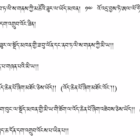
་ནབ་ཏ་ལི་ས་གནས་ཀྱི་མཚོའི་ཟུར་ལ་ཡོད་མཁན། ༡༤ འོ་འདྲ་བྱས་ཏེ་ཨལ་ལོ་ཧ
་དག་འགྲུབ་འོང་ཟིན།
ར་ལ་སྡོད་མཁན་གྱི་ཟ་བུ་ལོན་དང་ནབ་ཏ་ལི་ས་གནས་ཀྱི་མི་ཡ།།
ད་པ་གཞན་པའི་མི་ཡ།།
ད་ཆེན་པོ་ཞིག་མཐོང་ཅེས་ཡོད།། (འོད་ཆེན་པོ་ཞིག་མཐོང་འོང་།།)
ཁུང་ལ་སྡོད་མཁན་གྱི་མི་ཡ་གི་ཐོག་ལ་འོད་ཆེན་པོ་ཞིག་འཐེབས་ཅེས་ཡོད།། 
སྐད་ཆ་དོན་དག་འགྲུབ་འོངས་པ་ཡིན་པ།།