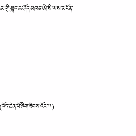
ིམ་གྱི་སྐད་ཆ་ཤོད་མཁན་ཨི་སི་ཡས་མངོན་
(འོད་ཆེན་པོ་ཞིག་ཐེབས་འོང་།།)