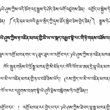
་ཤུས་ཀྱིས་འདི་ཅོག་འདྲ་སྨྲས་ཏེ་ཤོད་ཅེས་འགོ་འཛུགས་ཟིན། འགྱོད་པ་སྐྱེས་ཏེ
ེད་ཟིན། ༼ད་ནི་ནམ་མཁའི་རྒྱལ་སྲིད་ཀྱི་དུས་ཚོད་སླེབ་ཅེས་བྱེད་ཟིན།༽ སྨྲས་ཏ
ཡེ་ཤུས་ཀྱིས་ཉ་འཛིན་མཁན་གྱི་མི་ཡ་ལ་སྐད་བརྒྱབ་སྟེ་རང་གི་ཉེ་གནས་བཟོས་པ
ཟུར་ལ་འགྲོ་མཁན་གང་ལ་(ཟུར་ཟུར་ལ་འགྲོ་བ་དང་)ཡེ་ཤུས་ཀྱིས་ཉ་འཛིན་མཁན་
་སྤུན་གཉིས་པེ་ཏྲོ་སྨྲ་མཁན་གྱི་སི་མོན་དང་ཁོའི་འོག་མ་ཨན་དྲེ་ཡྰ་ཡིན་
་མི་ལ་འཛིན་མཁན་གྱི་ཉ་པ་བཟོ་ཅེས་ཡོད། (ངས་ཁྱེད་ལ་མི་ལ་འཛིན་མཁན་ག
ོ་ལ་རང་དབྱུགས་བཞག་སྟེ་ཡེ་ཤུའི་རྗེས་བསྙེགས་ཏེ་འགྲོ་ཟིན།།
ོ་བ་དང་ ། འགྲོ་མཁན་རང་བྱེད་པ་དང་)ཡེ་ཤུས་ཀྱིས་ཟེ་བད་ཡྰ་སྨྲ་མཁན་གྱི་