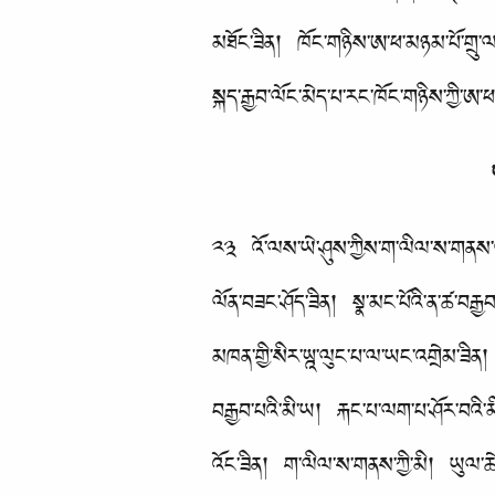
མཐོང་ཟིན། ཁོང་གཉིས་ཨ་ཕ་མཉམ་པོ་གྲུ་ལ་བ
སྐད་རྒྱབ་ལོང་མེད་པ་རང་ཁོང་གཉིས་ཀྱི་ཨ་ཕ་
༢༣ འོ་ལས་ཡེ་ཤུས་ཀྱིས་ག་ལིལ་ས་གནས་ལ་ས་
ལོན་བཟང་ཤོད་ཟིན། སྣ་མང་པོའི་ན་ཚ་བརྒྱ
མཁན་གྱི་སིར་ཡྰ་ལུང་པ་ལ་ཡང་འགྲེམ་ཟིན། 
བརྒྱབ་པའི་མི་ཡ། རྐང་པ་ལག་པ་ཤོར་བའི་མི
འོང་ཟིན། ག་ལིལ་ས་གནས་ཀྱི་མི། ཡུལ་ཆེན་