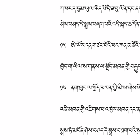
ཀ་ཕར་ན་ཧུམ་ཡུལ་ཆེན་པོ་དེ་ཟ་བུ་ལོན་དང
ཤེས་བཤད་དེ་སྨྲས་བཞག་པའི་འདི་སྐད་ཆ་དོན
༡༥ ཨེ་ཡོར་དན་གཙང་པོའི་ཕར་ཀན་མཚོའི་ཟུ
ཁྱེད་ག་ལིལ་ས་གནས་ལ་སྡོད་མཁན་གྱི་བརྒྱུ
༡༦ ནག་ཁུང་ལ་སྡོད་མཁན་གྱི་མི་ཡ་གིས་འོ
འཆི་མཁན་གྱི་འཇིགས་པ་འཁྱེར་མཁན་དང་ནག་
སྨྲས་ཏེ་མངོན་ཤེས་བཤད་དེ་སྨྲས་བཞག་པའི་