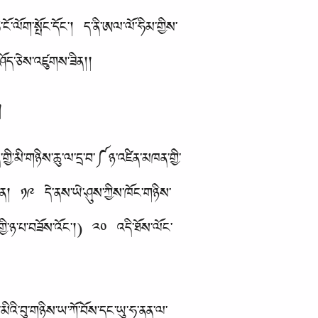
་ངོ་ལོག་སྤོང་དོང་། ད་ནི་ཨལ་ལོ་ཧིམ་གྱིས་
ེ་ཤོད་ཅེས་འཛུགས་ཟིན།།
།
གྱི་མི་གཉིས་ཆུ་ལ་དྲ་བ་༼ཉ་འཛིན་མཁན་གྱི་
མཁན། ༡༩ དེ་ནས་ཡེ་ཤུས་ཀྱིས་ཁོང་གཉིས་
ྱི་ཉ་པ་བཟོས་འོང་།) ༢༠ འདི་ཐོས་ལོང་
མིའི་བུ་གཉིས་ཡ་ཀོ་བོས་དང་ཡུ་ཧ་ནན་ལ་