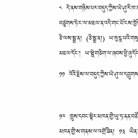
༨ དེ་ནས་གཉིས་པར་བདུད་ཀྱིས་ཡེ་ཤུ་རི་ཁ་མཐ
བཙུགས་ཏེ་ང་ལ་མཇལ་ན་འདི་གང་པོ་ངས་ཁྱོད
ཅི་ལས་སྨྲ་ན། (ཅི་སྨྲ་ན།) ཡ་ཧུ་དྰ་པའི་ག
མཇལ་དོང་། ཡ་ཝྰེ་གཅིག་ལ་ཞབས་ཕྱི་ཞུ་དོང་
༡༡ འོའི་རྗེས་ལ་བདུད་ཀྱིས་ཡེ་ཤུ་ལ་དབྱུགས
༡༢ ཁྲུས་དབང་སྟེར་མཁན་གྱི་ཡུ་ཧ་ནན་བཙོན་
མཁན་གྱི་ས་གནས་ལ་འགྲོ་ཟིན། ༡༣ ཡིན་ན