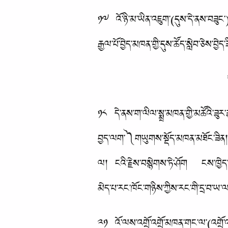
༡༧ འོ་ཉི་མ་ཡིན་འཇུག་(དུས་དེ་ནས་བཟུང་)ཡེ
རྒྱལ་པོ་བྱེད་མཁན་གྱི་དུས་ཚོད་སླེབ་ཅེས་བྱ
༡༨ དེ་ནས་ག་ལིལ་སྨྲ་མཁན་གྱི་མཚོའི་ཟུར་
བྱད་ལག་༽གཡུགས་སྡོད་མཁན་མཐོང་ཟིན། ཁོང
ལ། ངའི་རྗེས་བསྙེགས་ཏེ་ཤོག ངས་ཁྱེད་ལ
མེད་པ་རང་ཁོང་གཉིས་ཀྱིས་རང་གི་དྲ་བ་ཡ་ལ་འ
༢༡ འོ་ལས་འགྲོ་འགྲོ་མཁན་གང་ལ་(འགྲོ་འགྲ