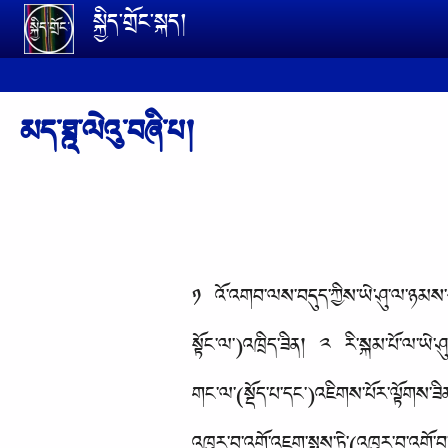
Skip to main content
སྐྱིད་གྲོང་སྐད།
མད་ཐྰ་ལེའུ་བཞི་པ།
༡ འོ་འགབ་ལས་བདུད་ཀྱིས་ཡེ་ཤུ་ལ་ཉམས་དཔ
སྟོང་ལ་)འཁྲིད་ཟིན། ༢ རི་སྐམ་པོ་ལ་ཡེ་
གང་ལ་(སྡོད་པ་དང་)འཇིགས་པོར་ལྟོགས་ཟིན།