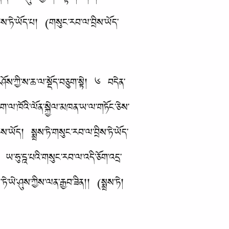
ིན་ནས་ཡེ་ཤུས་ཀྱིས། ལྟོ་གཅིག་གིས་རང་མི་
ིས་ཏེ་ཡོད་པ། (གསུང་རབ་ལ་བྲིས་ཡོད་
ག་ཤོས་ཀྱི་ས་ཆ་ལ་སྡོད་བཅུག་སྟེ། ༦ བདེན་
་དག་ལ་ཁོའི་ལོན་སྐྱེལ་མཁན་ཡ་ལ་གཏོང་ཅེས་
ེས་ཡོད། སྨྲས་ཏེ་གསུང་རབ་ལ་བྲིས་ཏེ་ཡོད་
 ཡ་ཧུ་དྰ་པའི་གསུང་རབ་ལ་འདི་ཅོག་འདྲ་
ེ་ཡེ་ཤུས་ཀྱིས་ལན་རྒྱབ་ཟིན།། (སྨྲས་ཏེ།