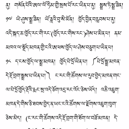
ནུ། གསོན་པོའི་ཨལ་ལོ་ཧིམ་གྱི་སྲས་པོ་རང་ཡིན་པ་ནུ། སྨྲས་ཏེ་སྨྲ་ཟིན།
༡༧ ཡེ་ཤུས་སྨྲ་ཟིན། ཡོ་ནྰའི་བུ་སི་མོན། ཁྱོད་བྱིན་བརླབས་པ་ནུ།
འདི་སྐད་ཆ་ཁྱོད་རང་གི་རང་(ཁྱོད་རང་གིས་རང་)ཤེས་པ་མིན་པ། ནམ་
མཁའ་ལ་སྡོད་མཁན་གྱི་ངའི་ཨ་ཕས་ཁྱོད་ལ་ཤེས་བཅུག་པ་ཡིན་པ།
༡༨ ད་ངས་ཁྱོད་ལ་སྨྲ་མཁན། ཁྱོད་པེ་ཏྲོ་ཡིན་པ། ༼པེ་ཏྲོ་སྨྲ་མཁན་
དེ་རྡོ་བྲག་སྨྲས་པ་ཡིན་པ།༽ ང་རང་གི་ཚོགས་ལ་རུབ་བྱེད་མཁན་གང་
ལ་པེ་ཏྲོ་ཁྱོད་རྡོའི་རྨང་སྲ་འདེ་ཅོག་འདྲ་རང་འོང་ཅེས་ཡོད། འཆི་འཇུག་
མཁན་དེ་གིས་ཅི་ཐབས་བྱེད་ན་ཡང་ངའི་ཚོགས་ལ་རྫོགས་འཇུག་ཁུག་
ཅེས་མེད། (ང་རང་གི་ཚོགས་འདི་རྡོ་བྲག་གི་ཐོག་ལ་བཟོ་མཁན། དེ་