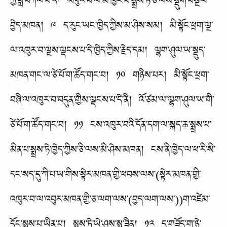
ཀྱི་བློ་བཀལ་བ་དེ། འཁུར་བ་ལ་མ་ཁྱོང་བ་སྨྲས་ཏེ་ཅི་ལས་སྡུག་བསྔལ་
བྱེད་མཁན། ༩ ད་རུང་ཡང་ཁྱེད་ཀྱིས་མ་ཤེས་སམ། མི་སྟོང་ཕྲག་ལྔ་
ལ་འཁུར་བ་ལྔས་ལྡངས་པ་དེ་ཁྱེད་ཀྱིས་རྗེད་དམ། ལྷག་ཤུལ་ཡ་སྡུད་
མཁན་གང་ལ་ཙེ་པོ་ག་ཚོད་གང་བ། ༡༠ གཉིས་པར། མི་སྟོང་ཕྲག་
བཞི་ལ་འཁུར་བ་བདུན་གྱིས་ལྡངས་པ་དེ་ནི། འོ་ཙམ་ལ་ལྷག་ཤུལ་ཡ་གི་
ཙེ་པོ་ག་ཚོད་གང་བ། ༡༡ ངས་འཁུར་བའི་དོན་དག་ལ་སྐད་ཆ་སྨྲས་པ་
མིན་པ་སྨྲས་ཏེ་ཁྱེད་ཀྱིས་ཅི་ལས་མི་ཤེས་མཁན། ངས་ནི་ཁྱེད་ལ་ཕ་རི་སི་
དང་སད་དུ་ཀི་པ་ཡ་གིས་སྟེར་མཁན་གྱི་ཕབས་ལས་(སྟེར་མཁན་གྱི་
འཁུར་བ་ལ་འབུར་མཁན་གྱི་ཅ་ལག་ལས་(བྱད་ལག་ལས་))ག་འཛེམ་
དོང་སྨྲས་པ་ཡིན་པ། སྨྲས་ཏེ་ཡེ་ཤུས་སྨྲ་ཟིན། ༡༢ ད་གཟོད་ག་ཉེ་