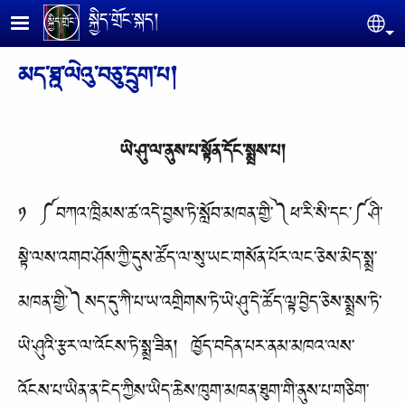
Skip to main content
སྐྱིད་གྲོང་སྐད།
Se
མད་ཐྰ་ལེའུ་བཅུ་དྲུག་པ།
ཡེ་ཤུ་ལ་ནུས་པ་སྟོན་དོང་སྨྲས་པ།
༡ ༼བཀའ་ཁྲིམས་ཚ་འདེ་བྱས་ཏེ་སློབ་མཁན་གྱི་༽ཕ་རི་སི་དང་༼ཤི་
སྟེ་ལས་འགབ་ཤོས་ཀྱི་དུས་ཚོད་ལ་སུ་ཡང་གསོན་པོར་ལང་ཅེས་མེད་སྨྲ་
མཁན་གྱི་༽སད་དུ་ཀི་པ་ཡ་འགྲིགས་ཏེ་ཡེ་ཤུ་དེ་ཚོད་ལྟ་བྱེད་ཅེས་སྨྲས་ཏེ་
ཡེ་ཤུའི་རྩར་ལ་འོངས་ཏེ་སྨྲ་ཟིན། ཁྱོད་བདེན་པར་ནམ་མཁའ་ལས་
འོངས་པ་ཡིན་ན་ངེད་ཀྱིས་ཡིད་ཆེས་ཁུག་མཁན་ཐུག་གི་ནུས་པ་གཅིག་