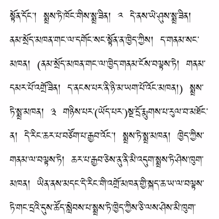
སྟོན་དོང་། སྨྲས་ཏེ་ཁོང་གིས་སྨྲ་ཟིན། ༢ དེ་ནས་ཡེ་ཤུས་སྨྲ་ཟིན།
ནམ་སྲོད་མཁན་གང་ལ་དགོང་སང་སྟོན་ན་ཁྱེད་ཀྱིས། ད་གནམ་སང་
མཁན། (ནམ་སྲོད་མཁན་གང་ལ་ཁྱེད་གནམ་ངོས་བལྟས་ཏེ། གནམ་
དམར་པོ་འགྲོ་ཟིན། ད་ནངས་པར་ནི་ཉི་མ་ཡག་པོ་འོང་མཁན།) སྨྲས་
ཏེ་སྨྲ་མཁན། ༣ གཉིས་པར་(ཡོད་པར་)སྔ་དྲོ་རྨུགས་པ་རུལ་བ་མཐོང་
ན། དེ་རིང་ཆར་པ་བཙོག་པ་རྒྱབ་འོང་། སྨྲས་ཏེ་སྨྲ་མཁན། ཁྱེད་ཀྱིས་
གནམ་ལ་བལྟས་ཏེ། ཆར་པ་རྒྱབ་ཅེས་ནུ་ནི་མི་འདུག་སྨྲས་ཏེ་ཤེས་ཁུག་
མཁན། ཡིན་ནས་མདང་དེ་རིང་གི་འགྲོ་མཁན་གྱི་སྐད་ཆ་ཡ་ལ་བལྟས་
ཏེ་གང་དྲའི་དུས་ཚོད་སླེབས་པ་སྨྲས་ཏེ་ཁྱེད་ཀྱིས་ཅི་ལས་ཤེས་མི་ཁུག་