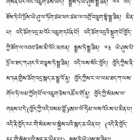
གསོན་པོར་ལང་འཇུག་ཅེས་ཡོད། སྨྲས་ཏེ་ཡེ་ཤུས་སྨྲ་ཟིན། ༢༢ འདི་
ཐོས་ཏེ་པེ་ཏྲོས་ཡེ་ཤུ་ལ་ཏོག་ཙམ་ཕར་ཙམ་ལ་འགྲོ་བཅུག་སྟེ་སྨྲ་ཟིན། མིན་
པ། འདི་ཅོག་འདྲ་མ་འོང་འཇུག་དཔོན་པོ། འདི་ཅོག་འདྲའི་སྡུག་པོ་ཁྱོད་
ཀྱི་ཐོག་ལ་འབབ་ཅེས་མི་འོང་མཁན། སྨྲས་ཏེ་སྨྲ་ཟིན། ༢༣ ཡེ་ཤུས་པེ་
ཏྲོ་ལ་ཐད་ཀ་ཤར་རེ་བལྟས་ཏེ་སྨྲ་ཟིན། འདི་ལས་སོང་ཁྱོད། ཁྱོད་ཀྱིས་ནི་
ས་ཏན་གྱིས་ཅོག་འདྲ་སྐད་ཆ་སྨྲ་འོ་ནུ། ཁྱོད་ཀྱིས་ང་ལ་ལམ་ཐད་ཀ་ལས་
གོལ་ཏེ་ལམ་ཀྱོག་པོ་ལ་འཇུག་ཅེས་འཚོལ་གོ་ནུ། ཁྱོད་ཀྱི་སེམས་ལ་
གནས་པ་དེ་(ཁྱོད་ཀྱི་འདི་བསམ་བློ་)ཨལ་ལོ་ཧིམ་ལས་འོངས་པ་མིན་པ།
འདི་ནི་ཁྱོད་རང་གི་སེམས་ལ་སྐྱེས་པའི་སྐད་ཆ་ཡིན་པ། (འདི་ནི་ཁྱོད་