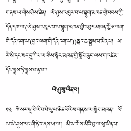
གནས་ཡ་གིས་ཤེས་ཟིན། ཡེ་ཤུས་འཁུར་བ་ལ་བླུག་མཁན་གྱི་ཕབས་ཀྱི་
དོན་དག་ལ་(ཡེ་ཤུས་འཁུར་བ་ལ་བླུག་མཁན་གྱི་འབུར་མཁན་གྱི་ཅ་ལག་
གི་དོན་དག་ལ་(བྱད་ལག་གི་དོན་དག་ལ་))སྐད་ཆ་སྨྲས་པ་མིན་པ། ཕ་
རི་སི་དང་སད་དུ་ཀི་པ་ཡ་གིས་སྟེར་མཁན་གྱི་སློབ་ཆུང་ལས་ག་འཛེམ་
དོང་སྨྲས་ཏེ་སྨྲས་པ་ནུ་བ།།
ཡེ་ཤུ་སུ་ཡིན་པ།
༡༣ ཀེ་སར་ཡྰ་ཕི་ལིབ་པི་ཡུལ་ཆེན་པོའི་ས་གནས་ལ་སླེབ་མཁན། འོ་
ལ་ཡེ་ཤུས་རང་གི་ཉེ་གནས་ཡ་ལ། མི་ཡ་གིས་མིའི་བུ་ལ་སུ་ཡིན་པ་