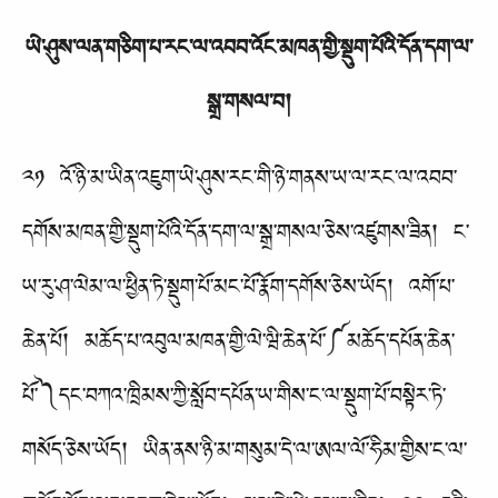
ཡེ་ཤུས་ལན་གཅིག་པ་རང་ལ་འབབ་འོང་མཁན་གྱི་སྡུག་པོའི་དོན་དག་ལ་
སྒྲ་གསལ་བ།
༢༡ འོ་ཉི་མ་ཡིན་འཇུག་ཡེ་ཤུས་རང་གི་ཉེ་གནས་ཡ་ལ་རང་ལ་འབབ་
དགོས་མཁན་གྱི་སྡུག་པོའི་དོན་དག་ལ་སྒྲ་གསལ་ཅེས་འཛུགས་ཟིན། ང་
ཡ་རུ་ཤ་ལེམ་ལ་ཕྱིན་ཏེ་སྡུག་པོ་མང་པོ་རྣོག་དགོས་ཅེས་ཡོད། འགོ་པ་
ཆེན་པོ། མཆོད་པ་འབུལ་མཁན་གྱི་ལེ་ཝི་ཆེན་པོ་༼མཆོད་དཔོན་ཆེན་
པོ་༽དང་བཀའ་ཁྲིམས་ཀྱི་སློབ་དཔོན་ཡ་གིས་ང་ལ་སྡུག་པོ་བསྟེར་ཏེ་
གསོད་ཅེས་ཡོད། ཡིན་ནས་ཉི་མ་གསུམ་དེ་ལ་ཨལ་ལོ་ཧིམ་གྱིས་ང་ལ་