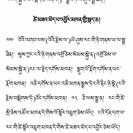
རང་གི་སྐྱེས་པའི་སྐད་ཆ་ཡིན་པ།) སྨྲས་ཏེ་ཡེ་ཤུས་སྨྲ་ཟིན།།
ཚེ་མཐའ་མེད་པ་འབྱོར་མཁན་གྱི་སྐད་ཆ།
༢༤ འོའི་འགབ་ལས་(འོའི་རྗེས་ལ་)ཡེ་ཤུས་རང་གི་ཉེ་གནས་ཡ་ལ་སྨྲ་
ཟིན། སུས་ཀྱང་ངའི་ཉེ་གནས་འགྲོ་ཅེས་སེམས་སྐྱེ་ན་(འགྲོ་ཅེས་ལ་
སེམས་སྐྱེ་ན་)རང་ལ་རྗེད་དགོས་མཁན། སྡུག་པོ་རྣོག་དགོས་ན་ཡང་
རྣོག་མཁན། འཆི་དགོས་ན་ཡང་འཆི་མཁན་སྨྲས་ཏེ་ངའི་རྟིང་ཉེ་སྟེ་(ངའི་
རྗེས་བསྙེགས་ཏེ་)འོང་དགོས་མཁན། ༢༥ ཅི་ལས་སྨྲ་ན། རང་གི་ཚེ་
སྲི་ཅེས་འཚོལ་མཁན་དེ་གིས་འོ་སྟོར་འཇུག་ཅེས་ཡོད། ངའི་དོན་དག་ལ་
རང་གི་ཚེ་སྟོར་འཇུག་མཁན་དེ་གིས་ཚེ་མཐའ་མེད་པ་འབྱོར་ཅེས་ཡོད།