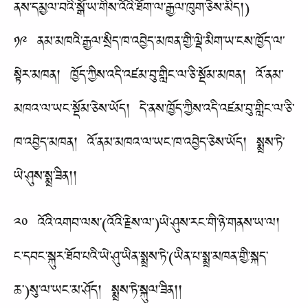
ནས་དམྱལ་བའི་སྒོ་ཡ་གིས་འོའི་ཐོག་ལ་རྒྱལ་ཁུག་ཅེས་མིད།)
༡༩ ནམ་མཁའི་རྒྱལ་སྲིད་ཁ་འབྱེད་མཁན་གྱི་ལྡེ་མིག་ཡ་ངས་ཁྱོད་ལ་
སྟེར་མཁན། ཁྱོད་ཀྱིས་འདི་འཛམ་བུ་གླིང་ལ་ཅི་སྡོམ་མཁན། འོ་ནམ་
མཁའ་ལ་ཡང་སྡོམ་ཅེས་ཡོད། དེ་ནས་ཁྱོད་ཀྱིས་འདི་འཛམ་བུ་གླིང་ལ་ཅི་
ཁ་འབྱེད་མཁན། འོ་ནམ་མཁའ་ལ་ཡང་ཁ་འབྱེད་ཅེས་ཡོད། སྨྲས་ཏེ་
ཡེ་ཤུས་སྨྲ་ཟིན།།
༢༠ འོའི་འགབ་ལས་(འོའི་རྗེས་ལ་)ཡེ་ཤུས་རང་གི་ཉེ་གནས་ཡ་ལ།
ང་དབང་སྐུར་ཐོབ་པའི་ཡེ་ཤུ་ཡིན་སྨྲས་ཏེ་(ཡིན་པ་སྨྲ་མཁན་གྱི་སྐད་
ཆ་)སུ་ལ་ཡང་མ་ཤོད། སྨྲས་ཏེ་སྐུལ་ཟིན།།