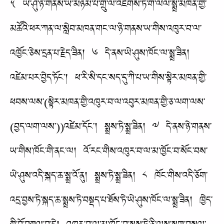
༥ ཡེ་ཤུ་ཉེ་གནས་ཡ་མཉམ་པོ་གྲུ་ལ་འཛེགས་ཏེ་ག་ལིལ་སྨྲ་མཁན་གྱི་
མཚོའི་ཕར་ཀན་ལ་སླེབ་མཁན་གང་ལ་ཉེ་གནས་ཡ་གིས་འཁུར་བ་ལ་
འཁྱོང་ཅེས་དྲན་པ་རྗེད་ཟིན། ༦ དེ་ནས་ཡེ་ཤུས་ཁོང་ལ་སྨྲ་ཟིན།
འཛེམ་པར་བྱེད་ཏོང་། ཕ་རི་སི་དང་སད་དུ་ཀི་པ་ཡ་གིས་སྟེར་མཁན་གྱི་
ཕབས་ལས་(སྟེར་མཁན་གྱི་འཁུར་བ་ལ་འབུར་མཁན་གྱི་ཅ་ལག་ལས་
(བྱད་ལག་ལས་))འཛེམ་དོང་། སྨྲས་ཏེ་སྨྲ་ཟིན། ༧ དེ་ནས་ཉེ་གནས་
ཡ་གིས་ཁོང་གི་ནང་ལ། འོ་རང་གིས་འཁུར་བ་ལ་མ་ཁྱོང་བ་སོང་བས་
ཡེ་ཤུས་འདི་སྐད་ཆ་སྨྲ་འོ་ནུ། སྨྲས་ཏེ་སྨྲ་ཟིན། ༨ ཁོང་གིས་འདི་ཅོག་
འདྲ་བྱས་ཏེ་སྐད་ཆ་སྨྲས་ཏེ་བསྡད་པ་ཐོས་ཏེ་ཡེ་ཤུས་ཁོང་ལ་སྨྲ་ཟིན། ཁྱེད་