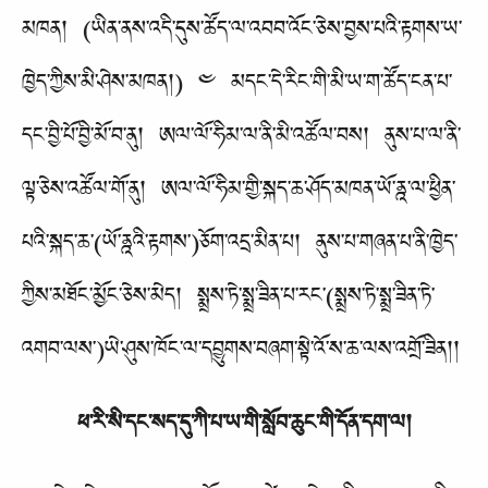
མཁན། (ཡིན་ནས་འདི་དུས་ཚོད་ལ་འབབ་འོང་ཅེས་བྱས་པའི་རྟགས་ཡ་
ཁྱེད་ཀྱིས་མི་ཤེས་མཁན།) ༤ མདང་དེ་རིང་གི་མི་ཡ་ག་ཚོད་ངན་པ་
དང་བྱི་པོ་བྱི་མོ་བ་ནུ། ཨལ་ལོ་ཧིམ་ལ་ནི་མི་འཚོལ་བས། ནུས་པ་ལ་ནི་
ལྟ་ཅེས་འཚོལ་གོ་ནུ། ཨལ་ལོ་ཧིམ་གྱི་སྐད་ཆ་ཤོད་མཁན་ཡོ་ནྰ་ལ་ཕྱིན་
པའི་སྐད་ཆ་(ཡོ་ནྰའི་རྟགས་)ཅོག་འདྲ་མིན་པ། ནུས་པ་གཞན་པ་ནི་ཁྱེད་
ཀྱིས་མཐོང་མྱོང་ཅེས་མེད། སྨྲས་ཏེ་སྨྲ་ཟིན་པ་རང་(སྨྲས་ཏེ་སྨྲ་ཟིན་ཏེ་
འགབ་ལས་)ཡེ་ཤུས་ཁོང་ལ་དབྱུགས་བཞག་སྟེ་འོ་ས་ཆ་ལས་འགྲོ་ཟིན།།
ཕ་རི་སི་དང་སད་དུ་ཀི་པ་ཡ་གི་སློབ་ཆུང་གི་དོན་དག་ལ།