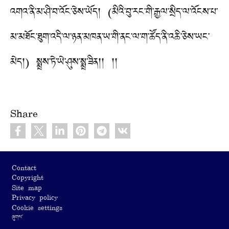
འགའ་ནི་མ་ཤི་བ་འོང་ཅེས་ཡོད། (མིའི་བུ་རང་གི་རྒྱལ་སྲིད་ལ་འོངས་པ་
མ་མཐོང་ཐུག་འདི་ལ་ཉན་མཁན་ཡ་གི་ནང་ལ་ག་ཚོད་ནི་འཆི་ཅེས་ཡང་
མེད།) སྨྲས་ཏེ་ཡེ་ཤུས་སྨྲ་ཟིན།། །།
Share
Footer
Contact
Copyright
Site map
Privacy policy
Cookie settings
ཞུགས་