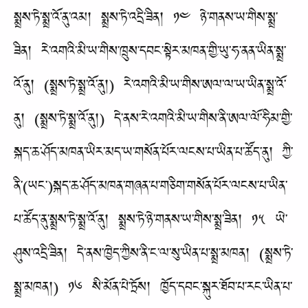
སྨྲས་ཏེ་སྨྲ་འོ་ནུ་འམ། སྨྲས་ཏེ་འདྲི་ཟིན། ༡༤ ཉེ་གནས་ཡ་གིས་སྨྲ་
ཟིན། རེ་འགའི་མི་ཡ་གིས་ཁྲུས་དབང་སྟེར་མཁན་གྱི་ཡུ་ཧ་ནན་ཡིན་སྨྲ་
འོ་ནུ། (སྨྲས་ཏེ་སྨྲ་འོ་ནུ།) རེ་འགའི་མི་ཡ་གིས་ཨལ་ལ་ཡ་ཡིན་སྨྲ་འོ་
ནུ། (སྨྲས་ཏེ་སྨྲ་འོ་ནུ།) དེ་ནས་རེ་འགའི་མི་ཡ་གིས་ནི་ཨལ་ལོ་ཧིམ་གྱི་
སྐད་ཆ་ཤོད་མཁན་ཡིར་མད་ཡ་གསོན་པོར་ལངས་པ་ཡིན་པ་ཚོད་ནུ། ཀྱི་
ནི་(ཡང་)སྐད་ཆ་ཤོད་མཁན་གཞན་པ་གཅིག་གསོན་པོར་ལངས་པ་ཡིན་
པ་ཚོད་ནུ་སྨྲས་ཏེ་སྨྲ་འོ་ནུ། སྨྲས་ཏེ་ཉེ་གནས་ཡ་གིས་སྨྲ་ཟིན། ༡༥ ཡེ་
ཤུས་འདྲི་ཟིན། དེ་ནས་ཁྱེད་ཀྱིས་ནི་ང་ལ་སུ་ཡིན་པ་སྨྲ་མཁན། (སྨྲས་ཏེ་
སྨྲ་མཁན།) ༡༦ སི་མོན་པེ་ཏྲོས། ཁྱོད་དབང་སྐུར་ཐོབ་པ་རང་ཡིན་པ་