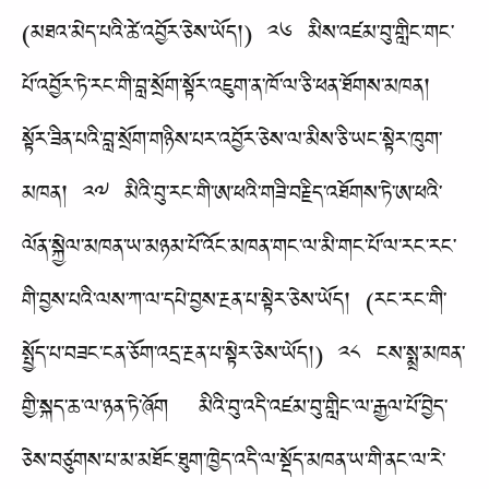
(མཐའ་མེད་པའི་ཚེ་འབྱོར་ཅེས་ཡོད།) ༢༦ མིས་འཛམ་བུ་གླིང་གང་
པོ་འབྱོར་ཏེ་རང་གི་བླ་སྲོག་སྟོར་འཇུག་ན་ཁོ་ལ་ཅི་ཕན་ཐོགས་མཁན།
སྟོར་ཟིན་པའི་བླ་སྲོག་གཉིས་པར་འབྱོར་ཅེས་ལ་མིས་ཅི་ཡང་སྟེར་ཁུག་
མཁན། ༢༧ མིའི་བུ་རང་གི་ཨ་ཕའི་གཟི་བརྗིད་འཐོགས་ཏེ་ཨ་ཕའི་
ལོན་སྐྱེལ་མཁན་ཡ་མཉམ་པོ་འོང་མཁན་གང་ལ་མི་གང་པོ་ལ་རང་རང་
གི་བྱས་པའི་ལས་ཀ་ལ་དཔེ་བྱས་རྔན་པ་སྟེར་ཅེས་ཡོད། (རང་རང་གི་
སྤྱོད་པ་བཟང་ངན་ཅོག་འདྲ་རྔན་པ་སྟེར་ཅེས་ཡོད།) ༢༨ ངས་སྨྲ་མཁན་
གྱི་སྐད་ཆ་ལ་ཉན་ཏེ་ཞོག མིའི་བུ་འདི་འཛམ་བུ་གླིང་ལ་རྒྱལ་པོ་བྱེད་
ཅེས་བཙུགས་པ་མ་མཐོང་ཐུག་ཁྱེད་འདི་ལ་སྡོད་མཁན་ཡ་གི་ནང་ལ་རེ་