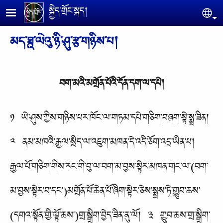
Skip to main content
སྐྱིད་གྲོང་སྐད།
Se
མད་ཐྰ་ལེའུ་ཉི་ཤུ་རྩ་གཉིས་པ།
བག་མའི་མགྲོན་པོའི་དོན་དག་ལ་དཔེ།
༡ ཡེ་ཤུས་ཀྱིས་གཉིས་པར་ཁོང་ལ་གཏམ་དཔེ་གཅིག་བཞག་སྟེ་སྨྲ་ཟིན།
༢ ནམ་མཁའི་རྒྱལ་སྲིད་ལ་འཇུག་མཁན་དེ་འདི་ཅོག་འདྲ་ཡིན་པ།
རྒྱལ་པོ་གཅིག་གིས་རང་གི་བུ་ལ་བག་མ་བྱས་སྟེར་མཁན་གང་ལ་(བག་
མ་བྱས་སྟེར་བ་དང་)མགྲོན་པོ་ཆེན་པོ་ཞིག་སྟེར་ཅེས་སྨྲས་ཏེ་གྱུབ་ཆས་
(དགའ་སྟོན་གྱི་ལྟོ་ཆས་)གྲ་སྒྲིག་བྱེད་ཟིན་ནུ་ལོ། ༣ གྱུབ་ཆས་གྲ་སྒྲིག་