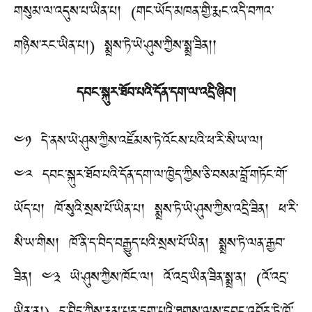
གསུམ་ལ་འདུས་པ་ཡིན་པ། (གང་ཡོད་མཁན་གྱི་རྨང་འདི་བཀའ་
གཉིས་རང་ཡིན་པ།) སྨྲས་ཏེ་ཡེ་ཤུས་ཀྱིས་སྨྲ་ཟིན།།
དབང་སྐུར་ཐོབ་པའི་དོན་དག་ལ་འདྲི་ཞིབ།
༤༡ དེ་ནས་ཡེ་ཤུས་ཀྱིས་འཛོམས་ཏེ་འོངས་པའི་ཕ་རི་སི་ཡ་ལ།
༤༢ དབང་སྐུར་ཐོབ་པའི་དོན་དག་ལ་ཁྱེད་ཀྱིས་ཅི་བསམ་བློ་གཏོང་གོ་
ཡོད་པ། ཁོ་སུའི་སྲས་པོ་ཡིན་པ། སྨྲས་ཏེ་ཡེ་ཤུས་ཀྱིས་འདྲི་ཟིན། ཕ་རི་
སི་ཡ་གིས། ཁོ་ནི་ད་བིད་བརྒྱུད་པའི་སྲས་པོ་ཡིན། སྨྲས་ཏེ་ལན་རྒྱབ་
ཟིན། ༤༣ ཡེ་ཤུས་ཀྱིས་ཁོང་ལ། འོ་འདྲ་ཡིན་ཟིན་སྨྲ་ན། (འོ་འདྲ་