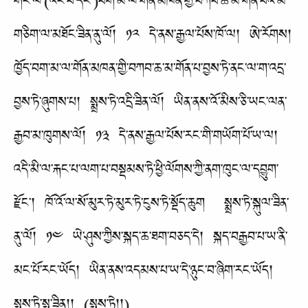
གང་ལ་(འོང་བ་དང་)བག་མ་ལ་གོན་མཁན་གྱི་བཀབ་ཆ་མ་གོན་པའི་མི་
གཅིག་ལ་མཐོང་ཟིན་ནུ་ལོ། ༡༢ དེ་ནས་རྒྱལ་པོས་ཁོ་ལ། ཨེ་རོགས།
ཁྱོད་བག་མ་ལ་གོན་མཁན་གྱི་བཀབ་ཆ་མ་གོན་པ་བྱས་ཏེ་ནང་ལ་ག་འདྲ་
བྱས་ཏེ་ཞུགས་པ། སྨྲས་ཏེ་འདྲི་ཟིན་ལོ། ཡིན་ནས་འོ་མིས་ཅི་ཡང་ལན་
རྒྱབ་མ་ཁུགས་ལོ། ༡༣ དེ་ནས་རྒྱལ་པོས་རང་གི་གཡོག་པོ་ཡ་ལ།
འདི་མི་ལ་རྐང་པ་ལག་པ་བསྡམས་ཏེ་ཕྱི་ལོགས་ཀྱི་ནག་ཁུང་ལ་དབྱུག་
རྫོང་། ཁོ་འོ་ལ་སོ་མུར་ཏེ་མུར་ཏེ་ངུས་ཏེ་སྡོད་ཆུག སྨྲས་ཏེ་སྐུལ་ཟིན་
ནུ་ལོ། ༡༤ ཡེ་ཤུས་ཀྱིས་སྐད་ཆ་ཐག་བཅད་དེ། སྐད་བརྒྱབ་པ་ཡ་ནི་
མང་པོ་རང་ཡོད། ཡིན་ནས་འདམས་པ་ཡ་དེ་ཉུང་བ་ཞིག་རང་ཡོད།
སྨྲས་ཏེ་སྨྲ་ཟིན།། (སྨྲས་ཏེ།།)