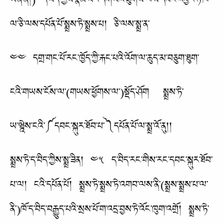
ཡིན་ན།) ད་བིད་ཀྱིས་རྣམ་པར་དག་པའི་ཐུགས་ལས་དབང་འབྱོར་ཏེ་ཁོ་
ལ་ཅི་ལས་དཔོན་པོ་སྨྲས་ཏེ་སྨྲས་པ། ཅི་ལས་སྨྲ་ན་
༤༤ དགྲ་གང་པོ་རང་ཁྱོད་ཀྱི་རྐང་པའི་འོག་ལ་ཆུད་མ་བཅུག་ཐུག་
ངའི་གཡས་ངོས་ལ་(གཡས་ཕྱོགས་ལ་)སྡོད་ཤོག སྨྲས་ཏེ་
ཡ་ཝྰེས་ངའི་༼དབང་སྐུར་ཐོབ་པ་༽དཔོན་པོ་ལ་སྨྲ་འོ་ནུ།།
སྨྲས་ཏེ་ད་བིད་ཀྱིས་སྨྲ་ཟིན། ༤༥ ད་བིད་རང་གིས་རང་དབང་སྐུར་ཐོབ་
པ་ལ། ངའི་དཔོན་པོ། སྨྲས་ཏེ་སྨྲས་ཏེ་འགབ་ལས་ནི་(སྨྲས་སྨྲས་པ་ལ་
ནི་)ཁོ་ད་བིད་བརྒྱུད་པའི་སྲས་པོ་ག་འདྲ་བྱས་ཏེ་འོང་ཁུག་འགྲོ། སྨྲས་ཏེ་