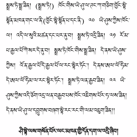
སྨྲས་ཏེ་སྨྲ་ཟིན། (སྨྲས་ཏེ།) ཁོང་གིས་ཡེ་ཤུ་ལ་ཊང་ཀ་གཅིག་ཁྱོང་སྟེ་
སྟོན་མཁན་གང་ལ་ནི་(ཁྱོང་སྟེ་སྟོན་པ་དང་ནི་) ༢༠ ཡེ་ཤུས་ཀྱིས་ཁོང་
ལ། འདི་ལ་སུའི་མཚན་དང་པར་ནུ་བ། སྨྲས་ཏེ་འདྲི་ཟིན། ༢༡ རོ་མ་
པ་རྒྱལ་པོ་ཀེ་སར་དེ་ནུ་བ། སྨྲས་ཏེ་ཁོང་གིས་སྨྲ་ཟིན། དེ་ནས་ཡེ་ཤུས་
ཀྱིས། འོ་ན་རྒྱལ་པོ་དེ་རྒྱལ་པོ་ལ་རང་སྟེར་ཏོང་། དེ་ནས་ཨལ་ལོ་ཧིམ་
དེ་ཨལ་ལོ་ཧིམ་ལ་རང་སྟེར་ཏོང་། སྨྲས་ཏེ་ལན་རྒྱབ་ཟིན། ༢༢ ཡེ་
ཤུས་ཀྱིས་འདི་ཅོག་འདྲ་ལན་བརྒྱབ་པས་ཁོང་འཇིགས་པོར་ཧ་ལས་ཟིན།
དེ་ནས་ཡེ་ཤུ་ལ་དབྱུགས་བཞག་སྟེ་རང་རང་གི་ལམ་འཇུག་ཟིན།།
ཤི་སྟེ་ལས་གསོན་པོར་ལང་མཁན་གྱི་དོན་དག་ལ་འདྲི་ཞིབ།