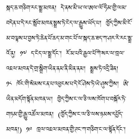
སྐད་ཆ་གཅིག་རང་སྨྲ་མཁན། དེ་ནས་མི་ཡ་ལ་ཨལ་ལོ་ཧིམ་གྱི་ལམ་
བདེན་པ་དེ་རང་སློབ་མཁན་སྨྲས་ཏེ་ངེད་ལ་རྒྱུས་ཡོད་པ། ཁྱོད་ཀྱིས་མི་ངོ་
མ་བལྟས་པ་བྱས་ཏེ་ཆེན་པོ་ཆད་མ་གང་པོ་ལ་སྐད་ཆ་ཐད་ཀ་ཤར་རེ་རང་སྨྲ་
འོ་ནུ། ༡༧ ད་ངེད་ལ་སྨྲ་དོང་། རོ་མ་པའི་རྒྱལ་པོ་ཀེ་སར་ལ་ཁྲལ་
འཇལ་མཁན་དེ་གྲ་སྒྲིག་ཡིན་ནམ་ནི་མིན་ནམ། སྨྲས་ཏེ་འདྲི་ཟིན།
༡༨ ཁོང་གི་སེམས་ངན་པ་འཕྱངས་པ་དེ་ངོ་ཤེས་ཏེ་ཡེ་ཤུས་ཀྱིས། ཨེ་
ཡིན་མདོག་སྟོན་མཁན་ཡ། ཁྱེད་ཀྱིས་ང་ལ་ཅི་ལས་ཁོག་པ་བསྐོར་ཏེ་
གཏམ་གྱི་རྒྱུ་འཚོལ་མཁན། (ཁྱོད་ཀྱིས་ང་ལ་ཅི་ལས་ཉམས་དཔྱོད་
མཁན།) ༡༩ ཁྲལ་འཇལ་མཁན་གྱི་ཊང་ཀ་གཅིག་ང་ལ་སྟོན་དོང་།