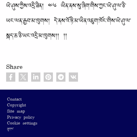
ཡེ་ཤུས་ཀྱིས་འདྲི་ཟིན། ༤༦ ཡིན་ནས་སུ་ཞིག་གིས་ཀྱང་ཡེ་ཤུ་ལ་ཅི་
ཡང་ལན་རྒྱབ་མ་ཁུགས། དེ་ནས་འོ་ཉི་མ་ཡིན་འཇུག་ཁོང་གིས་ཡེ་ཤུ་ལ་
སྐད་ཆ་ཅི་ཡང་འདྲི་མ་ཁུགས།། །།
Share
Footer
Contact
Copyright
Site map
Privacy policy
Cookie settings
ཞུགས་