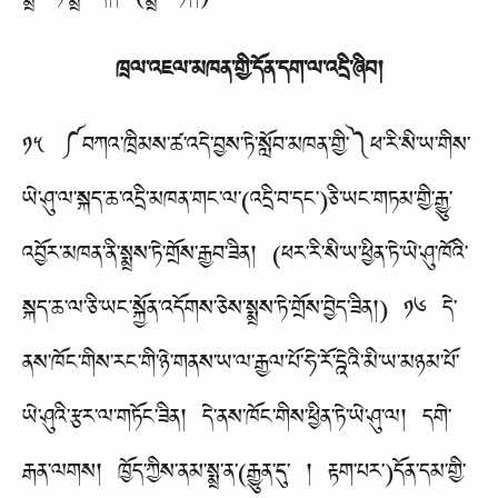
ཁྲལ་འཇལ་མཁན་གྱི་དོན་དག་ལ་འདྲི་ཞིབ།
༡༥ ༼བཀའ་ཁྲིམས་ཚ་འདེ་བྱས་ཏེ་སློབ་མཁན་གྱི་༽ཕ་རི་སི་ཡ་གིས་
ཡེ་ཤུ་ལ་སྐད་ཆ་འདྲི་མཁན་གང་ལ་(འདྲི་བ་དང་)ཅི་ཡང་གཏམ་གྱི་རྒྱུ་
འབྱོར་མཁན་ནི་སྨྲས་ཏེ་གྲོས་རྒྱབ་ཟིན། (ཕར་རི་སི་ཡ་ཕྱིན་ཏེ་ཡེ་ཤུ་ཁོའི་
སྐད་ཆ་ལ་ཅི་ཡང་སྐྱོན་འདོགས་ཅེས་སྨྲས་ཏེ་གྲོས་བྱེད་ཟིན།) ༡༦ དེ་
ནས་ཁོང་གིས་རང་གི་ཉེ་གནས་ཡ་ལ་རྒྱལ་པོ་ཧེ་རོ་དྰེའི་མི་ཡ་མཉམ་པོ་
ཡེ་ཤུའི་རྩར་ལ་གཏོང་ཟིན། དེ་ནས་ཁོང་གིས་ཕྱིན་ཏེ་ཡེ་ཤུ་ལ། དགེ་
རྒན་ལགས། ཁྱོད་ཀྱིས་ནམ་སྨྲ་ན་(རྒྱུན་དུ་ ། རྟག་པར་)དོན་དམ་གྱི་