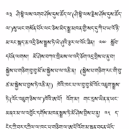
༢༣ ཤི་སྟེ་ལས་འགབ་ཤོས་དུས་ཚོད་ལ་(ཤི་སྟེ་ལས་རྗེས་ཤོས་དུས་ཚོད་
ལ་)སུ་ཡང་གསོན་པོར་ལང་ཅེས་མེད་སྨྲ་མཁན་གྱི་སད་དུ་ཀི་པ་ཡ་འོ་ཉི་
མ་རང་སྐད་ཆ་འདྲི་ཅེས་སྨྲས་ཏེ་ཡེ་ཤུའི་རྩར་ལ་འོང་ཟིན། ༢༤ སློབ་
དཔོན་ལགས། མོ་ཤེས་བཀའ་ཁྲིམས་ལ་འདི་ཅོག་འདྲ་བྲིས་པ་ནུ་བ།
སྐྱེས་པ་གཅིག་བུ་བུ་མོ་མ་སྐྱེས་པ་ལ་འཆི་ན། (སྐྱེས་པ་གཅིག་རང་གི་བུ་
ཚ་མ་སྐྱེས་པ་བྱས་ཏེ་འཆི་ན།) ཁོའི་ཁང་པ་ལ་བུ་བུ་མོ་འོང་འཇུག་སྨྲས་
ཏེ་(འོང་འཇུག་ཅེས་ལ་)ཁོའི་ཨ་པོ། འོག་མ། གང་དྲས་ཡིན་ན་ཡང་
མནའ་མ་ལ་འཁྱོང་དགོས་མཁན་སྨྲས་ཏེ་མོ་ཤེས་བྲིས་པ་ནུ། ༢༥ ད་
ངེད་ཀྱི་བར་དཀྱིལ་ལ་ཁང་པ་གཅིག་ལ་ཨ་པོ་འོག་མ་སྤུན་བདུན་ཡོད་