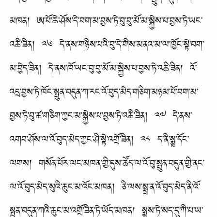
མཁན། ཨ་པོ་ཆེ་ཤོས་དེ་བག་མ་བྱས་ཏེ་བུ་བུ་མོ་མ་སྐྱེས་པ་བྱས་ཏེ་ཡང་
འཆི་ཟིན། ༢༦ དེ་ནས་གཉིས་པའི་བུ་དེ་གིས་མནའ་མ་ལ་ཁྱོང་སྟེ་བག་
མ་བྱེད་ཟིན། དེ་ནས་ཁོ་ཡང་བུ་བུ་མོ་མ་སྐྱེས་པ་བྱས་ཏེ་འཆི་ཟིན། འོ་
འདྲ་བྱས་ཏེ་ཁོང་སྤུན་བདུན་ཀ་རང་འོ་བུད་མེད་གཅིག་མཉམ་པོ་བག་མ་
བྱས་ཏེ་བུ་ཚ་གཅིག་ཀྱང་མ་སྐྱེས་པ་བྱས་ཏེ་འཆི་ཟིན། ༢༧ དེ་ནས་
འགབ་ཤོས་ལ་འོ་བུད་མེད་ཀྱང་ཤི་སྟེ་འགྲོ་ཟིན། ༢༨ ད་ནི་སྨྲ་དོང་
ལགས། གསོན་པོར་ལང་མཁན་གྱི་དུས་ཚོད་ལ་འོ་བུ་སྤུན་བདུན་གྱི་ནང་
ལ་འོ་བུད་མེད་སུའི་ཆུང་མ་འོང་མཁན། ཅི་ལས་སྨྲ་ན་འོ་བུད་མེད་ནི་འོ་
སྤུན་བདུན་ཀའི་ཆུང་མ་འགྲོ་ཟིན་ཏེ་ཡོད་མཁན། སྨྲས་ཏེ་སད་དུ་ཀི་པ་ཡ་