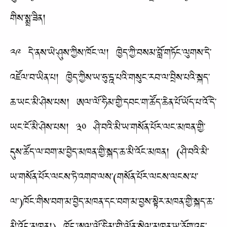
གིས་སྨྲ་ཟིན།
༢༩ དེ་ནས་ཡེ་ཤུས་ཀྱིས་ཁོང་ལ། ཁྱེད་ཀྱི་བསམ་བློ་གཏོང་ལུགས་དེ་
འཛོལ་བ་ཡིན་པ། ཁྱེད་ཀྱིས་ཡ་ཧུ་དྰ་པའི་གསུང་རབ་ལ་བྲིས་པའི་སྐད་
ཆ་ཡང་མི་ཤེས་པས། ཨལ་ལོ་ཧིམ་གྱི་དབང་ག་ཚོད་ཆེན་པོ་ཡོད་པ་འོ་དེ་
ཡང་ངོ་མི་ཤེས་པས། ༣༠ ཤི་བའི་མི་ཡ་གསོན་པོར་ལང་མཁན་གྱི་
དུས་ཚོད་ལ་བག་མ་བྱེད་མཁན་གྱི་སྐད་ཆ་མི་འོང་མཁན། (ཤི་བའི་མི་
ཡ་གསོན་པོར་ལངས་ཏེ་འགབ་ལས་(གསོན་པོར་ལངས་ལངས་པ་
ལ་)ཁོང་གིས་བག་མ་བྱེད་མཁན་དང་བག་མ་བྱས་སྟེར་མཁན་གྱི་སྐད་ཆ་