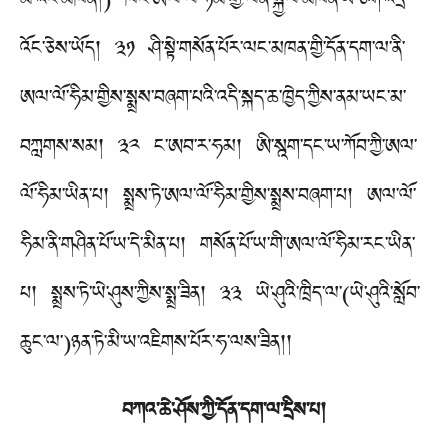
མི་འོང་མཁན།) ཁོང་ཨལ་ལོ་ཧིམ་གྱི་ལོན་སྐྱེལ་མཁན་ཡ་ཅོག་འདྲ་
འོང་ཅེས་ཡོད། ༣༡ ཤི་སྟེ་གསོན་པོར་ལང་མཁན་གྱི་དོན་དག་ལ་ནི་
ཨལ་ལོ་ཧིམ་གྱིས་སྨྲས་བཞག་པའི་འདི་སྐད་ཆ་ཁྱེད་ཀྱིས་ནམ་ཡང་མ་
བཀླགས་སམ། ༣༢ ང་ཨབ་ར་ཧམ། ཨི་སྰག་དང་ཡ་ཀོབ་ཀྱི་ཨལ་
ལོ་ཧིམ་ཡིན་པ། སྨྲས་ཏེ་ཨལ་ལོ་ཧིམ་གྱིས་སྨྲས་བཞག་པ། ཨལ་ལོ་
ཧིམ་ནི་གཤིན་པོ་ཡ་དེ་མིན་པ། གསོན་པོ་ཡ་གི་ཨལ་ལོ་ཧིམ་རང་ཡིན་
པ། སྨྲས་ཏེ་ཡེ་ཤུས་ཀྱིས་སྨྲ་ཟིན། ༣༣ ཡེ་ཤུའི་ཁྲིད་ལ་(ཡེ་ཤུའི་སློབ་
ཆུང་ལ་)ཉན་ཏེ་མི་ཡ་འཇིགས་པོར་ཧ་ལས་ཟིན།།
བཀའ་ཆེ་ཤོས་ཀྱི་དོན་དག་ལ་དྲིས་པ།