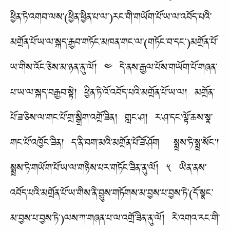
ཕྱིན་ཏེ་འགབ་ལས་(ཕྱིན་ཕྱིན་པ་ལ་)རང་གི་གཡོག་པོ་ཡ་ལ་འབོད་པའི་
མགྲོན་པོ་ཡ་ལ་སྐད་རྒྱབ་གཏོང་མཁན་གང་ལ་(གཏོང་བ་དང་)མགྲོན་པོ་
ཡ་གིས་འོང་ཅེས་མ་ཉན་ནུ་ལོ། ༤ དེ་ནས་རྒྱལ་པོས་གཡོག་པོ་གཞན་
པ་ཡ་ལ་སྐད་བརྒྱབ་སྟེ། ཕྱིན་ཏེ་འོ་འབོད་པའི་མགྲོན་པོ་ཡ་ལ། མགྲོན་
པོ་ཟ་ཅེས་ལ་གང་པོ་གྲ་སྒྲིག་འགྲོ་ཟིན། གླང་ཤ། ར་ཤ་དང་ལྟོ་ཆས་སྣ་
གང་པོ་འཁྱོང་ཟིན། ད་ནི་བག་མའི་མགྲོན་པོ་ཟོ་ཤོག སྨྲས་ཏེ་སྨྲ་སོང་།
སྨྲས་ཏེ་གཡོག་པོ་ཡ་ལ་གཉིས་པར་གཏོང་ཟིན་ནུ་ལོ། ༥ ཡིན་ནས་
འབོད་པའི་མགྲོན་པོ་ཡ་གིས་ནི་བྱུས་གཏོགས་མ་བྱས་པ་བྱས་ཏེ་(དོ་སྣང་
མ་བྱས་པ་བྱས་ཏེ་)ལས་ཀ་གཞན་པ་ལ་འགྲོ་ཟིན་ནུ་ལོ། རེ་འགའ་རང་གི་