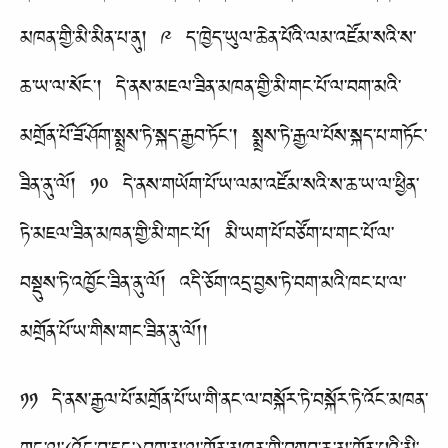
མཁན་གྱི་མི་མིན་པ་ནུ། ༩ ད་ཁྱེད་ཡུལ་ཆེན་པོའི་ལམ་འཛོམ་སའི་ས་
ཆ་ཡ་ལ་སོང་། དེ་ནས་མཇལ་ཟིན་མཁན་གྱི་མི་གང་པོ་ལ་བག་མའི་
མགྲོན་པོ་ཟོ་ཤོག་སྨྲས་ཏེ་སྐད་རྒྱབ་ཏོང་། སྨྲས་ཏེ་རྒྱལ་པོས་སྐད་པ་གཏོང་
ཟིན་ནུ་ལོ། ༡༠ དེ་ནས་གཡོག་པོ་ཡ་ལམ་འཛོམ་སའི་ས་ཆ་ཡ་ལ་ཕྱིན་
ཏེ་མཇལ་ཟིན་མཁན་གྱི་མི་གང་པོ། མི་ཡག་པོ་བཙོག་པ་གང་པོ་ལ་
བསྡུས་ཏེ་འཁྱོང་ཟིན་ནུ་ལོ། འདི་ཅོག་འདྲ་བྱས་ཏེ་བག་མའི་ཁང་པ་ལ་
མགྲོན་པོ་ཡ་གིས་གང་ཟིན་ནུ་ལོ།།
༡༡ དེ་ནས་རྒྱལ་པོ་མགྲོན་པོ་ཡ་གི་ནང་ལ་བསྐོར་ཏེ་བསྐོར་ཏེ་འོང་མཁན་