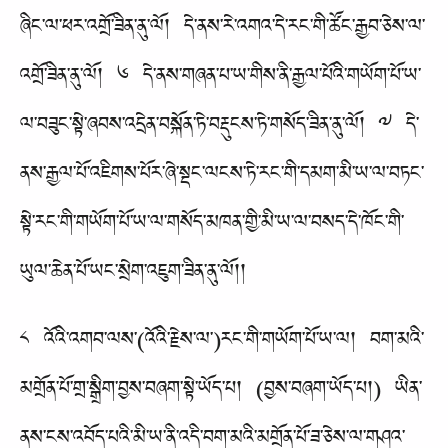
ཞིང་ལ་ཕར་འགྲོ་ཟིན་ནུ་ལོ། དེ་ནས་རེ་འགའ་དེ་རང་གི་ཚོང་རྒྱབ་ཅེས་ལ་
འགྲོ་ཟིན་ནུ་ལོ། ༦ དེ་ནས་གཞན་པ་ཡ་གིས་ནི་རྒྱལ་པོའི་གཡོག་པོ་ཡ་
ལ་བཟུང་སྟེ་ཞབས་འདྲེན་བསྐོན་ཏེ་བརྡུངས་ཏེ་གསོད་ཟིན་ནུ་ལོ། ༧ དེ་
ནས་རྒྱལ་པོ་འཇིགས་པོར་ཞེ་སྡང་ལངས་ཏེ་རང་གི་དམག་མི་ཡ་ལ་བཏང་
སྟེ་རང་གི་གཡོག་པོ་ཡ་ལ་གསོད་མཁན་གྱི་མི་ཡ་ལ་བསད་དེ་ཁོང་གི་
ཡུལ་ཆེན་པོ་ཡང་སྲེག་འཇུག་ཟིན་ནུ་ལོ།།
༨ འོའི་འགབ་ལས་(འོའི་རྗེས་ལ་)རང་གི་གཡོག་པོ་ཡ་ལ། བག་མའི་
མགྲོན་པོ་གྲ་སྒྲིག་བྱས་བཞག་སྟེ་ཡོད་པ། (བྱས་བཞག་ཡོད་པ།) ཡིན་
ནས་ངས་འབོད་པའི་མི་ཡ་ནི་འདི་བག་མའི་མགྲོན་པོ་ཟ་ཅེས་ལ་གཤའ་