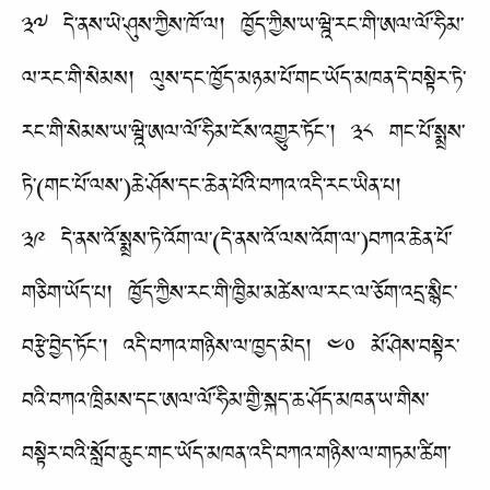
༣༧ དེ་ནས་ཡེ་ཤུས་ཀྱིས་ཁོ་ལ། ཁྱོད་ཀྱིས་ཡ་ཝྰེ་རང་གི་ཨལ་ལོ་ཧིམ་
ལ་རང་གི་སེམས། ལུས་དང་ཁྱོད་མཉམ་པོ་གང་ཡོད་མཁན་དེ་བསྟེར་ཏེ་
རང་གི་སེམས་ཡ་ཝྰེ་ཨལ་ལོ་ཧིམ་ངོས་འགྱུར་ཏོང་། ༣༨ གང་པོ་སྨྲས་
ཏེ་(གང་པོ་ལས་)ཆེ་ཤོས་དང་ཆེན་པོའི་བཀའ་འདི་རང་ཡིན་པ།
༣༩ དེ་ནས་འོ་སྨྲས་ཏེ་འོག་ལ་(དེ་ནས་འོ་ལས་འོག་ལ་)བཀའ་ཆེན་པོ་
གཅིག་ཡོད་པ། ཁྱོད་ཀྱིས་རང་གི་ཁྱིམ་མཚེས་ལ་རང་ལ་ཅོག་འདྲ་སྙིང་
བརྩེ་བྱེད་ཏོང་། འདི་བཀའ་གཉིས་ལ་ཁྱད་མེད། ༤༠ མོ་ཤེས་བསྟེར་
བའི་བཀའ་ཁྲིམས་དང་ཨལ་ལོ་ཧིམ་གྱི་སྐད་ཆ་ཤོད་མཁན་ཡ་གིས་
བསྟེར་བའི་སློབ་ཆུང་གང་ཡོད་མཁན་འདི་བཀའ་གཉིས་ལ་གཏམ་ཚིག་