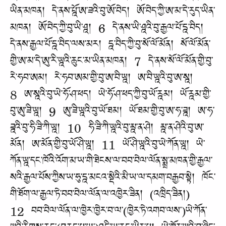
ཡིན་མཁན། དེ་ནས་པྰོ་ཨ་ཟའི་བུ་ཨོ་བེད། ཨོ་བེད་ཀྱི་ཨ་མ་དེ་རུད་ཡིན་
མཁན། ཨོ་བེད་ཀྱི་བུ་ཡི་ཤྰ། 6 དེ་ནས་ཡི་ཤྰའི་བུ་རྒྱལ་པོ་དྰ་བིད།
དེ་ནས་རྒྱལ་པོ་དྰ་བིད་ལས་མར། དྰ་བིད་ཀྱི་བུ་སོ་ལོ་མོན། སོ་ལོ་མོན་
གྱི་ཨ་མ་དེ་ཨུ་རི་ཡྰའི་ཆུང་མ་ཡིན་མཁན། 7 དེ་ནས་སོ་ལོ་མོན་གྱི་བུ་
རེ་ཧབ་ཨམ། རེ་ཧབ་ཨམ་གྱི་བུ་ཨ་བི་ཡྰ། ཨ་བི་ཡྰའི་བུ་ཨ་སྰ།
8 ཨ་སྰའི་བུ་ཡེ་ཧོ་ཤ་ཕད། ཡེ་ཧོ་ཤ་ཕད་ཀྱི་བུ་ཡོ་རྰམ། ཡོ་རྰམ་གྱི་
བུ་ཨུ་ཟི་ཡྰ། 9 ཨུ་ཟི་ཡྰའི་བུ་ཡོ་ཐམ། ཡོ་ཐམ་གྱི་བུ་ཨ་ཧ་ཟྰ། ཨ་ཧ་
ཟྰའི་བུ་ཧི་ཟི་ཀི་ཡྰ། 10 ཧི་ཟི་ཀི་ཡྰའི་བུ་མྰ་ན་ཤེ། མྰ་ན་ཤེའི་བུ་ཨ་
མོན། ཨ་མོན་གྱི་བུ་ཡོ་ཤི་ཡྰ། 11 ཡོ་ཤི་ཡྰའི་བུ་ཡེ་ཀོན་ཡྰ། ཡེ་
ཀོན་ཡྰ་དང་ཁོའི་འོག་མ་ཡ་གི་ཐེངས་ལ་བབ་བེལ་ལོན་སྨྲ་མཁན་གྱི་རྒྱལ་
སའི་རྒྱལ་པོས་ཀྱིས་ཡ་ཧུ་དྰ་མངའ་སྡེའི་མི་ཡ་ལ་དམག་བརྒྱབ་སྟེ། ཁོང་
གི་ཐོག་ལ་རྒྱལ་ཏེ་བབ་བེལ་ལོན་ལ་འཁྱེར་ཟིན། (འཁྲིད་ཟིན།)
12 བབ་བེལ་ལོན་ལ་ཁྱེར་ཁྱེར་བ་ལ་(ཁྱེར་ཏེ་འགབ་ལས་)ཡེ་ཀོན་