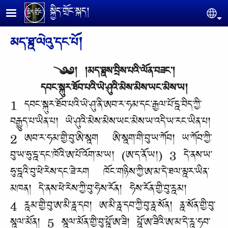
Skip to main content
སྐྱིད་གྲོང་སྐད།
Se
མད་ཐྰ་ལེའུ་དང་པོ།
༄༅། །མད་ཐྰས་བྲིས་པའི་ལོན་བཟང་།
དབང་སྐུར་ཐོབ་པའི་ཡེ་ཤུའི་མེས་མེས་ཡང་མེས་ཡ།
1 དབང་སྐུར་ཐོབ་པའི་ཡེ་ཤུ་ནི་ཨབ་ར་ཧམ་དང་རྒྱལ་པོ་དྰ་བིད་ཀྱི་
བརྒྱུད་པ་ཡིན་པ། ཡེ་ཤུའི་མེས་མེས་ཡང་མེས་ཡ་འདི་ཡ་རང་ཡིན་པ།
2 ཨབ་ར་ཧམ་གྱི་བུ་ཨི་སྰག ཨི་སྰག་གི་བུ་ཡ་ཀོབ། ཡ་ཀོབ་ཀྱི་
བུ་ཡ་ཧུ་དྰ་དང་ཁོའི་ཨ་པོ་འོག་མ་ཡ། (ཨ་ད་ནོ་ཡ།) 3 དེ་ནས་ཡ་
ཧུ་དྰའི་བུ་ཕེ་རེས་དང་ཟེ་རག ཁོང་གཉིས་ཀྱི་ཨ་མ་དེ་ཐལ་མྰར་ཡིན་
མཁན། དེ་ནས་ཕེ་རེས་ཀྱི་བུ་ཧེས་རོན། ཧེས་རོན་གྱི་བུ་རྰམ།
4 རྰམ་གྱི་བུ་ཨ་མི་ནྰ་དབ། ཨ་མི་ནྰ་དབ་ཀྱི་བུ་ནྰ་སོན། ནྰ་སོན་གྱི་བུ་
སྰལ་མོན། 5 སྰལ་མོན་གྱི་བུ་པྰོ་ཨ་ཟི། པྰོ་ཨ་ཟིའི་ཨ་མ་དེ་རྰ་ཧབ་