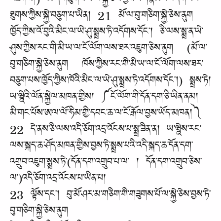
འཇིགས།) མོ་དེ་གཟུགས་པོ་ལ་སྐྱེ་ཅེས་བྱས་པ་དེ་རྣམ་པར་དག་པའི་
ཐུགས་ཀྱིས་སྐྱེ་བཅུག་པ་ཡིན། 21 མོ་ལ་བུ་གཅིག་སྐྱེ་ཅེས་ནུག
ཁྱོད་ཀྱིས་འོ་བུའི་མིང་ལ་ཡེ་ཤུ་སྨྲས་ཏེ་འདོགས་དོང་། ཅི་ལས་སྨྲ་ན་ཡེ་
ཤུས་ཀྱིས་རང་གི་མི་ཡ་ལ་ངོ་ལོག་ལས་ཐར་འཇུག་ཅེས་ནུག (མོ་ལ་
བུ་གཅིག་སྐྱེ་ཅེས་ནུག ཁོས་ཀྱིས་རང་གི་མི་ཡ་ལ་ངོ་ལོག་ལས་ཐར་
བཅུག་པས་ཁྱོད་ཀྱིས་ཁོའི་མིང་ལ་ཡེ་ཤུ་སྨྲས་ཏེ་འདོགས་དོང་།) སྨྲས་ཏེ།
ཡ་ཝྰེའི་ལོན་སྐྱེལ་མཁན་གྱིས། ༼ངོ་ལོག་གི་དོན་དག་ཅི་ཡིན་ནམ།
མི་གང་པོས་ཨལ་ལོ་ཧིམ་གྱི་དབང་ཆ་ལ་ངོ་རྒོལ་བྱས་ཡོད་མཁན།༽
22 དེ་ནས་ཅི་ལས་འདི་ཅོག་འདྲ་འོངས་པ་སྨྲ་ཟིན་ན། ཡ་ཝྰེས་རང་
ལས་སྐད་ཆ་ཤོད་མཁན་གྱིས་བྱས་ཏེ་སྨྲས་པའི་འདི་སྐད་ཆ་དོན་དག་
འགྲུབ་འཇུག་སྨྲས་ཏེ་(དོན་དག་འགྲུབ་པ་ལ་ ། དོན་དག་འགྲུབ་ཅེས་
ལ་)འདི་ཅོག་འདྲ་འོངས་པ་ཡིན་པ།
23 ལྟོས་དང་། བུ་མོ་ཤར་མ་གཅིག་གི་གཟུགས་པོ་ལ་སྐྱེ་ཅེས་བྱས་ཏེ་
བུ་གཅིག་སྐྱེ་ཅེས་ནུག