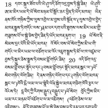
18 དབང་སྐུར་ཐོབ་པའི་ཡེ་ཤུ་འདི་ཅོག་འདྲ་བྱས་ཏེ་སྐྱེ་ཟིན། ཡེ་ཤུའི་
ཨ་མ་མིར་ཡམ་དེ་ཡོ་སེབ་མཉམ་པོ་སློང་ཆང་ཕྱིན་ཏེ་ཡོད་མཁན། ཡིན་
ནས་ཁོང་གཉིས་ཀྱིས་ལུས་འབྲེལ་མ་བྱས་པའི་སྔོན་ལ་(ལུས་འབྲེལ་བྱེད་
མཁན་སྨྲས་ཏེ་གདོང་ལས་)རྣམ་པར་དག་པའི་ཐུགས་ལས་མིར་ཡམ་གྱི་
གཟུགས་པོ་ལ་སྐྱེ་ཅེས་བྱེད་ཟིན་ཏེ་ཡོད་མཁན་ནུག་པ། 19 ཡོ་སེབ་ནི་
སེམས་དྲང་པོའི་མི་ཡོད་མཁན། འོ་སོང་བས་ཡོ་སེབ་ཀྱིས་མི་ཡ་གི་
གདོང་ལ་མིར་ཡམ་ལ་བཙོག་པ་མ་འོང་འཇུག་སྨྲས་ཏེ་མོ་ལ་ཁ་འཛུམ་པ་
བྱས་ཏེ་སྐྱུར་ཅེས་སྨྲས་ཏེ་བསམ་བློ་གཏོང་ཟིན། 20 འདི་ཅོག་འདྲ་
བསམ་བློ་བཏང་སྡོད་པ་དང་(བསམ་བློ་བཏང་སྡོད་མཁན་སྒང་ལ་)ཡོ་
སེབ་གཉིད་ལོག་ཟིན། དེ་ནས་གཉིད་ལོག་པ་དང་(གཉིད་ལོག་མཁན་
སྒང་ལ་)ཁོའི་རྨི་ལམ་ལ་ཡ་ཝྰེའི་ལོན་སྐྱེལ་མཁན་གཅིག་ཁོའི་རྩར་ལ་
འོངས་ཏེ། དྰ་བིད་ཀྱི་རིགས་རྒྱུད་(བརྒྱུད་པ་)ཡོ་སེབ། ཁྱོད་ཀྱིས་མིར་
ཡམ་རང་མཉམ་པོ་འཇོག་པ་ལ་མ་འཇིགས། (འཇོག་ཅེས་ལ་མ་