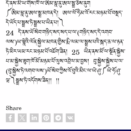
དེ་ནས་མི་ཡ་གིས་ཁོ་ལ་ཨིམ་མྰ་ནུ་ཨལ་སྨྲ་ཅེས་ནུག
༼ཨིམ་མྰ་ནུ་ཨལ་སྨྲ་མཁན་དེ། ཨལ་ལོ་ཧིམ་འོ་རང་མཉམ་པོ་བསྡད་
དེ་ཡོད་པ་སྨྲས་ཏེ་སྨྲས་པ་ཡིན་པ།༽
24 དེ་ནས་ཡོ་སེབ་གཉིད་སད་སད་པ་ལ་(གཉིད་སད་དེ་འགབ་
ལས་)ཡ་ཝྰེའི་ལོན་སྐྱེལ་མཁན་གྱིས་རྨི་ལམ་ལ་སྨྲས་པའི་སྐད་ཆ་ལ་ཉན་
ཏེ་མིར་ཡམ་རང་མཉམ་པོ་འཇོག་ཟིན། 25 ཡིན་ནས་མོ་ལ་སྔོན་སྐྱེས་
པ་མ་སྐྱེས་ཐུག་ཁོ་མོ་མཉམ་པོ་ལུས་འབྲེལ་མ་བྱས། བུ་སྐྱེས་སྐྱེས་པ་ལ་
(བུ་སྐྱེས་ཏེ་འགབ་ལས་)ཡོ་སེབ་ཀྱིས་འོ་བུའི་མིང་ལ་ཡེ་ཤུ་༼ཡེ་ཧོ་ཤུ་
ཝ་༽སྨྲས་ཏེ་འདོགས་ཟིན།། །།
Share