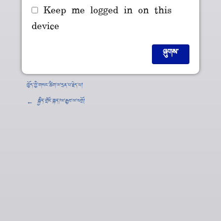
Keep me logged in on this
device
ཁྱོད་ཀྱི་གསང་ཚིག་ལ་དྲན་པ་རྗེད་པ།
←
སྐྱིད་གྲོང་སྐད།
་ལ་རྒྱབ་ལ་འགྲོ།