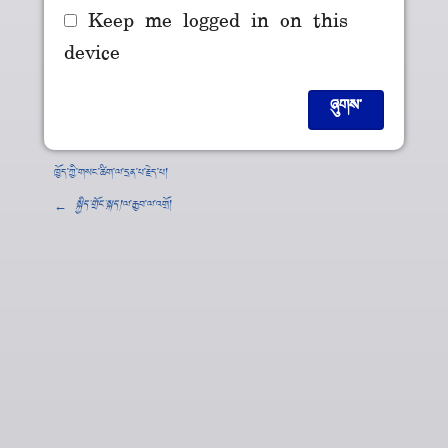
Keep me logged in on this
device
ཁྱོད་ཀྱི་གསང་ཚིག་ལ་དྲན་པ་རྗེད་པ།
←
སྐྱིད་གྲོང་སྐད།
་ལ་རྒྱབ་ལ་འགྲོ།