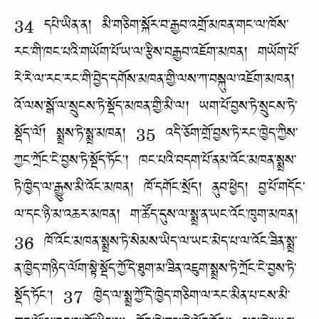
34 དཔེ་ཡིན་ན། མི་གཅིག་སྐོར་བ་རྒྱབ་འགྲོ་མཁན་གང་ལ་ཁོས་
རང་གི་ཁང་པའི་གཡོག་པོ་ཡ་ལ་རྩིས་བརྒྱབ་འཇོག་མཁན། གཡོག་པོ་
རེ་རེ་ལ་རང་རང་གི་བྱེད་དགོས་མཁན་གྱི་ལས་ཀ་བསྐུལ་འཇོག་མཁན།
འོ་ལས་སྒོ་ལ་སྲུངས་ཏེ་སྡོད་མཁན་གྱི་མི་ལ། ཡག་པོ་བྱས་ཏེ་སྲུངས་ཏེ་
སྡོད་ལོ། སྨྲས་ཏེ་སྨྲ་མཁན། 35 འདི་ཅོག་གྲོ་བྱས་ཏེ་རང་ཁྱེད་ཀྱིས་
ཀྱང་ཀྲོང་ངེ་བྱས་ཏེ་སྡོད་ཏོང་། ཁང་པའི་བདག་པོ་ནམ་འོང་མཁན་སྨྲས་
ཏེ་ཁྱེད་ལ་རྒྱུས་མི་འོང་མཁན། ཁོ་དགོང་སྲོད། ནུབ་ཕྱེད། བྱ་པོ་གདོང་
ལ་དང་ཉི་མ་འཆར་མཁན། ག་ཚོད་དུས་ལ་སྨྲ་ན་ཡང་འོང་ཁུག་མཁན།
36 ཁོ་འོང་མཁན་སྨྲས་ཏེ་སེམས་ཡིད་ལ་ཡང་མེད་པ་ལ་འོང་ཟིན་སྨྲ་
ན་ཁྱེད་གཉིད་ལོག་སྟེ་སྡོད་ཀྱོ་དེ་ཐུག་མ་ཟིན་འཇུག་སྨྲས་ཏེ་ཀྲོང་ངེ་བྱས་ཏེ་
སྡོད་ཏོང་། 37 ཁྱེད་ལ་སྨྲ་ཀྱོ་དེ་ཁྱེད་གཅིག་ལ་རང་མིན་པ་ངས་མི་