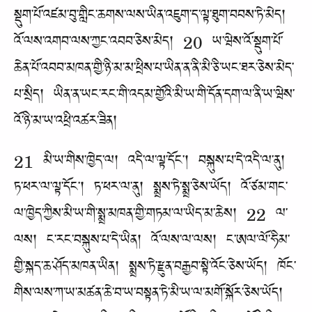
སྡུག་པོ་འཛམ་བུ་གླིང་ཆགས་ལས་ཡིན་འཇུག་ད་ལྟ་ཐུག་བབས་ཏེ་མེད།
འོ་ལས་འགབ་ལས་ཀྱང་འབབ་ཅེས་མེད། 20 ཡ་ཝེས་འོ་སྡུག་པོ་
ཆེན་པོ་འབབ་མཁན་གྱི་ཉི་མ་མ་ཕྲིས་པ་ཡིན་ན་ནི་མི་ཅི་ཡང་ཐར་ཅེས་མེད་
པ་སྲིད། ཡིན་ན་ཡང་རང་གི་འདམ་གྱོའི་མི་ཡ་གི་དོན་དག་ལ་ནི་ཡ་ཝེས་
འོ་ཉི་མ་ཡ་འཕྲི་འཚར་ཟིན།
21 མི་ཡ་གིས་ཁྱེད་ལ། འདི་ལ་ལྟ་དོང་། བསྐུས་པ་དེ་འདི་ལ་ནུ།
ཏ་ཕར་ལ་ལྟ་དོང་། ཏ་ཕར་ལ་ནུ། སྨྲས་ཏེ་སྨྲ་ཅེས་ཡོད། འོ་ཙམ་གང་
ལ་ཁྱེད་ཀྱིས་མི་ཡ་གི་སྨྲ་མཁན་གྱི་གཏམ་ལ་ཡིད་མ་ཆེས། 22 ལ་
ལས། ང་རང་བསྐུས་པ་དེ་ཡིན། འོ་ལས་ལ་ལས། ང་ཨལ་ལོ་ཧིམ་
གྱི་སྐད་ཆ་ཤོད་མཁན་ཡིན། སྨྲས་ཏེ་རྫུན་བརྒྱབ་སྟེ་འོང་ཅེས་ཡོད། ཁོང་
གིས་ལས་ཀ་ཡ་མཚན་ཆེ་བ་ཡ་བསྟན་ཏེ་མི་ཡ་ལ་མགོ་སྐོར་ཅེས་ཡོད།