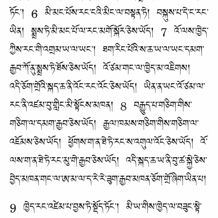
ཏོང་། 6 མི་མང་པོས་རང་ངའི་མིང་ལ་བསྟན་ཏེ། བསྐུས་པ་དེ་ང་རང་
ཡིན། སྨྲས་ཏེ་མི་མང་པོ་ལ་རང་མགོ་སྐོར་ཅེས་ཡོད། 7 འོ་ལས་ཁྱེད་
ཀྱིས་རང་གི་འགྲམ་ཡ་ལ་ཡང་། ཐག་རིང་པོའི་ས་ཆ་ཡ་ལ་ཡང་དམག་
རྒྱབ་ཀོ་ནུ་སྨྲས་ཏེ་ཐོས་ཅེས་ཡོད། འོ་ཙམ་གང་ལ་ཁྱེད་མ་འཇིགས།
འདི་ཅོག་གྲོའི་སྐད་ཆ་ནི་འོང་རང་འོང་ཅེས་ཡོད། ཡིན་ན་ཡང་འོ་ཙམ་ལ་
རང་ནི་འཛམ་བུ་གླིང་མི་སྟོངས་མཁན། 8 བརྒྱུད་པ་གཅིག་གིས་
གཅིག་ལ་དམག་རྒྱབ་ཅེས་ཡོད། རྒྱལ་ཁམས་གཅིག་གིས་གཅིག་ལ་
འཇོམས་ཅེས་ཡོད། ཕྱོགས་ག་ན་ཐེ་ཏེ་རང་ས་འགུལ་འོང་ཅེས་ཡོད། འོ་
ལས་ག་ན་ཐེ་ཏེ་རང་མུ་གེ་རྒྱབ་ཅེས་ཡོད། འདི་སྐད་ཆ་ཡ་ནི་བུ་ཚ་སྐྱེ་ཅེས་
བྱེད་མཁན་གང་ལ་ཨ་མ་ལ་ད་རེ་རེ་ཟུག་རྒྱབ་མཁན་ཅོག་གྲོ་ཞིག་ཡིན་པ།
9 ཁྱེད་རང་འཛེམ་པ་བྱས་ཏེ་སྡོད་ཏོང་། མི་ཡ་གིས་ཁྱེད་ལ་བཟུང་སྟེ་