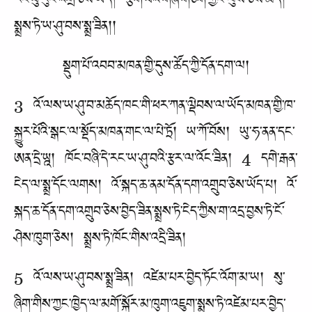
རང་ཕུ་རུང་འགྲོ་ཅེས་ཡོད། རྩིག་པའི་གཞི་གཅིག་ཀྱང་ལུས་ཅེས་མེད།
སྨྲས་ཏེ་ཡ་ཤུ་བས་སྨྲ་ཟིན།།
སྡུག་པོ་འབབ་མཁན་གྱི་དུས་ཚོད་ཀྱི་དོན་དག་ལ།
3 འོ་ལས་ཡ་ཤུ་བ་མཆོད་ཁང་གི་ཕར་ཀན་ལྡེབས་ལ་ཡོད་མཁན་གྱི་ཁ་
སྐྱུར་པོའི་སྒང་ལ་སྡོད་མཁན་གང་ལ་པེ་ཏྲོ། ཡ་ཀོ་བོས། ཡུ་ཧ་ནན་དང་
ཨན་དྲེ་ཡྰ། ཁོང་བཞི་དེ་རང་ཡ་ཤུ་བའི་རྩར་ལ་འོང་ཟིན། 4 དགེ་རྒན་
ངེད་ལ་སྨྲ་དོང་ལགས། འོ་སྐད་ཆ་ནམ་དོན་དག་འགྲུབ་ཅེས་ཡོད་པ། འོ་
སྐད་ཆ་དོན་དག་འགྲུབ་ཅེས་བྱེད་ཟིན་སྨྲས་ཏེ་ངེད་ཀྱིས་ག་འདྲ་བྱས་ཏེ་ངོ་
ཤེས་ཁུག་ཅེས། སྨྲས་ཏེ་ཁོང་གིས་འདྲི་ཟིན།
5 འོ་ལས་ཡ་ཤུ་བས་སྨྲ་ཟིན། འཛེམ་པར་བྱེད་ཏོང་འོག་མ་ཡ། སུ་
ཞིག་གིས་ཀྱང་ཁྱེད་ལ་མགོ་སྐོར་མ་ཁུག་འཇུག་སྨྲས་ཏེ་འཛེམ་པར་བྱེད་