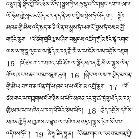
བཅུག་སྟེ་སྡོད་ཀྱོ་འོང་ཅེས་ཡོད་{སྨྲས་ཏེ་ཡ་ཧུ་དྰ་པའི་གསུང་རབ་ལ་ཨལ་
ལོ་ཧིམ་གྱི་སྐད་ཆ་ཤོད་མཁན་ད་ནི་ཨལ་གྱིས་བྲིས་ཏེ་ཡོད་པ།} སྒྲོག་
མཁན་གྱི་མིས་འདི་སྐད་ཆ་ཅི་ཡིན་པ་སྨྲས་ཏེ་ཡག་པོ་བྱས་ཏེ་བསམ་བློ་
གཏོང་ཆུག །འོ་ཅོག་གྲོའི་རྫས་ཤིག་བསླངས་འཇོག་ཀྱོ་མཐོང་སྟེ་འགབ་
ལས་ཡ་ཧུ་དྰ་ལུང་པ་ལ་སྡོད་མཁན་གྱི་མི་ཡ་ལ་ངོས་ལས་འབྲོས་འཇུག
15 །འོ་ཙམ་གང་ལ་ཁང་པའི་ཐོག་ལ་སྡོད་མཁན་གྱི་མི་ཡ་སྤུས་ལེན་
གོ་ལ་ཁང་པ་ནང་ལ་མ་འཇུག་ཆུག 16 །ཞིང་ལ་ལས་ཀ་བྱེད་མཁན་
གྱི་མི་ཡ་བཀབ་ཆ་ལེན་གོ་ལ་ཁང་པ་ལ་ལོག་མ་འགྲོ་ཆུག 17 །འོ་
ཙམ་གང་ལ་གཟུགས་པོ་གཉིས་པ་ཡོད་མཁན་དང་བུ་ཚ་ཁྱེའུ་ཡོད་མཁན་
གྱི་ཨ་མ་ཡ་ལ་ཁེན་པ་ཁག་པོ་འོང་ཅེས་ཡོད། 18 ཁྱེད་འབྲོས་དགོས་
མཁན་གྱི་ཉི་མ་ཁྱགས་པ་ཟླ་བ་ལ་འཁེལ་མ་འཇུག་སྨྲས་ཏེ་གསོལ་བ་
འདེབས་ཏོང་། 19 ཅི་སྨྲ་ཟིན་སྨྲ་ན། འོ་ཙམ་གང་ལ་འབབ་མཁན་གྱི་