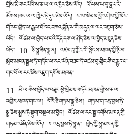
གྲོས་མི་གང་པོའི་ས་ཆ་ཡ་ལ་འཁྱེར་ཅེས་ཡོད། འོ་ལས་ཡ་ཧུ་དྰ་པའི་
ཚོགས་ཁང་ཡ་ལ་ཁྱེར་ཏེ་རྡུང་ཅེས་ཡོད། ང་ལ་སེམས་བློ་འགེལ་གྱོ་སོང་
གོ་རང་ཁྱེད་ལ་རྒྱལ་པོ་དང་བཀའ་བློན་ཡ་གི་མདུན་ལ་ལང་འཇུག་ཅེས་
ཡོད། འོ་ཙམ་ལ་ཁྱེད་ལ་ངའི་དོན་དག་ལ་ཤོད་ཅེས་ལ་བྱེད་མཐུན་ཅེས་
ཡོད། 10 ཅི་སྨྲ་ཟིན་སྨྲ་ན། འཛམ་བུ་གླིང་གི་སྟོངས་མཁན་གྱི་ཉི་མ་
སླེབ་མཁན་སྨྲས་ཏེ་གདོང་ལ་རང་ལོན་བཟང་དེ་འཛམ་བུ་གླིང་གི་བརྒྱུད་པ་
གང་པོ་ལ་རང་ཐོས་འཇུག་དགོས་མཁན།
11 མི་ཡ་གིས་ཁྱོད་ལ་བཟུང་སྟེ་ཁྲིམས་གཏོང་མཁན་གྱི་ས་ཆ་ལ་
འཁྱེར་མཁན་གང་ལ། དོ་རི་ཅི་གཏམ་སྨྲ་ཅེས། གཏམ་ག་འདྲ་བྱས་ཏེ་
སྨྲ་ཅེས་སྨྲས་ཏེ་སྡུག་བསྔལ་མ་བྱེད། འོ་ཙམ་ལ་རང་སྨྲ་དགོས་མཁན་གྱི་
གཏམ་འཐོན་ཅེས་ཡོད། ག་འདྲ་བྱས་ཏེ་སྨྲ་ན། ཁྱེད་ཀྱི་སྨྲ་མཁན་གྱི་