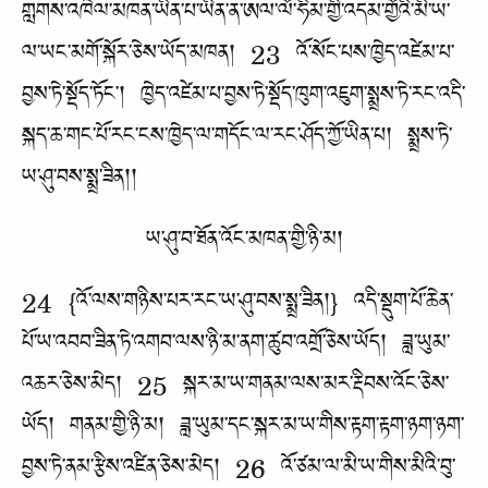
གླགས་འཁེལ་མཁན་ཡིན་པ་ཡིན་ན་ཨལ་ལོ་ཧིམ་གྱི་འདམ་གྱོའི་མི་ཡ་
ལ་ཡང་མགོ་སྐོར་ཅེས་ཡོད་མཁན། 23 འོ་སོང་པས་ཁྱེད་འཛེམ་པ་
བྱས་ཏེ་སྡོད་ཏོང་། ཁྱེད་འཛེམ་པ་བྱས་ཏེ་སྡོད་ཁུག་འཇུག་སྨྲས་ཏེ་རང་འདི་
སྐད་ཆ་གང་པོ་རང་ངས་ཁྱེད་ལ་གདོང་ལ་རང་ཤོད་ཀྱོ་ཡིན་པ། སྨྲས་ཏེ་
ཡ་ཤུ་བས་སྨྲ་ཟིན།།
ཡ་ཤུ་བ་ཐོན་འོང་མཁན་གྱི་ཉི་མ།
24 {འོ་ལས་གཉིས་པར་རང་ཡ་ཤུ་བས་སྨྲ་ཟིན།} འདི་སྡུག་པོ་ཆེན་
པོ་ཡ་འབབ་ཟིན་ཏེ་འགབ་ལས་ཉི་མ་ནག་ཚུབ་འགྲོ་ཅེས་ཡོད། ཟླ་ཡུམ་
འཆར་ཅེས་མེད། 25 སྐར་མ་ཡ་གནམ་ལས་མར་རྡིབས་འོང་ཅེས་
ཡོད། གནམ་གྱི་ཉི་མ། ཟླ་ཡུམ་དང་སྐར་མ་ཡ་གིས་རྟག་རྟག་ཉག་ཉག་
བྱས་ཏེ་ནམ་རྩིས་འཛིན་ཅེས་མེད། 26 འོ་ཙམ་ལ་མི་ཡ་གིས་མིའི་བུ་