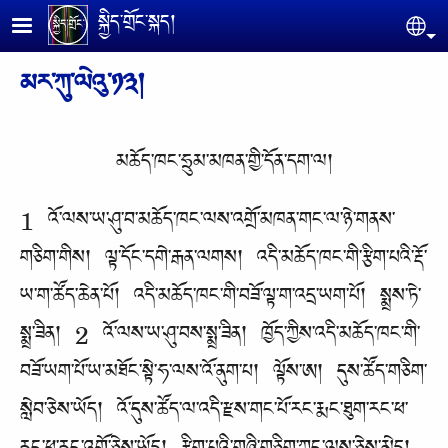
Skip to main content
སྐྱིད་གྲོང་སྐད།
Se
མར་ཀུ་ལེའུ་༡༣།
མཆོད་ཁང་ཧྲུམ་མཁན་གྱི་དོན་དག་ལ།
1 འོ་ལས་ཡ་ཤུ་བ་མཆོད་ཁང་ལས་འགྲོ་མཁན་གང་ལ་ཉེ་གནས་
གཅིག་གིས། ལྟ་དོང་དགེ་རྒན་ལགས། འདི་མཆོད་ཁང་གི་རྩིག་པའི་རྡོ་
ཡ་ག་ཚོད་ཆེན་པོ། འདི་མཆོད་ཁང་གི་བཟོ་ལྟ་ག་འདྲ་ཡག་པོ། སྨྲས་ཏེ་
སྨྲ་ཟིན། 2 འོ་ལས་ཡ་ཤུ་བས་སྨྲ་ཟིན། ཁྱོད་ཀྱིས་འདི་མཆོད་ཁང་གི་
བཟོ་ཡག་པོ་ཡ་མཐོང་སྟེ་ཧ་ལས་འོ་ནུག་པ། ལྟོས་ཨ། དུས་ཚོད་གཅིག་
སླེབ་ཅེས་ཡོད། འོ་དུས་ཚོད་ལ་འདི་རྫས་གང་པོ་རང་རྨང་ཐུག་རང་ཕ་