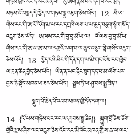
གཏམ་ཁྱེད་རང་དེ་རང་མིན་པ། རུ་ཨག་རྣམ་པར་དག་པ་རང་ཁྱེད་
མཉམ་པོ་བསྡད་དེ་ཁྱེད་ལ་གཏམ་སྨྲ་འཇུག་ཅེས་ཡོད། 12 མི་ཡ་
གིས་རང་གི་ཨ་པོ་འོག་མ་ལ་རང་དགྲའི་ལག་པ་ལ་ཆུད་བཅུག་སྟེ་གསོད་
འཇུག་ཅེས་ཡོད། ཨ་ཕས་རང་གི་བུ་བུ་མོ་ཡ་ལ། འོ་ལས་བུ་བུ་མོ་ཡ་
གིས་རང་གི་ཨ་ཕ་ཨ་མ་ལ་དགྲའི་ལག་པ་ལ་ཆུད་བཅུག་སྟེ་གསོད་འཇུག་
ཅེས་ཡོད། 13 ཁྱེད་ངའི་མིང་གི་དོན་དག་ལ་མི་གང་པོས་རང་ཁྱེད་
ལ་རྔན་ཆེན་བྱེད་ཅེས་ཡོད། ཡིན་ན་ཡང་རྟིང་ཐུག་དད་པ་མ་ལོག་པར་
བྱས་ཏེ་སྡོད་མཁན་ཡ་ཐར་ཅེས་ཡོད། སྨྲས་ཏེ་ཡ་ཤུ་བས་སྨྲ་ཟིན།།
སྡུག་པོ་ཆེན་པོ་འབབ་མཁན་གྱི་དོན་དག་ལ།
14 {འོ་ལས་གཉིས་པར་རང་ཡ་ཤུ་བས་སྨྲ་ཟིན།} སྐྱུག་བྲོ་ཅེས་ཅོག་
གྲོའི་རྫས་ཤིག་ལང་འཇུག་ཅེས་འོང་རང་མི་འོང་མཁན་གྱི་ས་ཆ་ལ་ལང་