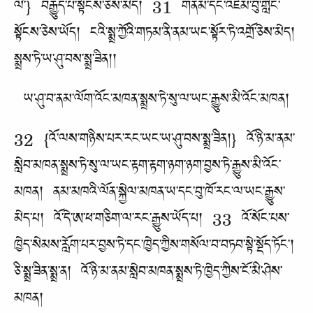
ལི་} བརྒྱུད་པ་སྟོངས་ཅེས་མེད། 31 གནམ་དང་འཛམ་བུ་གླིང་
སྟོངས་ཅེས་ཡོད། ངའི་སྨྲ་ཀྱོའི་གཏམ་ནི་ནམ་ཡང་སྟོར་ཏེ་འགྲོ་ཅེས་མེད།
སྨྲས་ཏེ་ཡ་ཤུ་བས་སྨྲ་ཟིན།།
ཡ་ཤུ་བ་ནམ་ལོག་འོང་མཁན་སྨྲས་ཏེ་སུ་ལ་ཡང་རྒྱུས་མི་འོང་མཁན།
32 {འོ་ལས་གཉིས་པར་རང་ཡང་ཡ་ཤུ་བས་སྨྲ་ཟིན།} འོ་ཉི་མ་ནམ་
སླེབ་མཁན་སྨྲས་ཏེ་སུ་ལ་ཡང་རྟག་རྟག་ཉག་ཉག་བྱས་ཏེ་རྒྱུས་མི་འོང་
མཁན། ནམ་མཁའི་ལོན་སྐྱེལ་མཁན་ཡ་དང་བུ་ཁོ་རང་ལ་ཡང་རྒྱུས་
མེད་པ། འོ་དེ་ཨ་ཕ་གཅིག་ལ་རང་རྒྱུས་ཡོད་པ། 33 འོ་སོང་པས་
ཁྱེད་སེམས་རློག་པར་བྱས་ཏེ་དང་ཁྱེད་ཀྱིས་གསོལ་བ་བཏབ་སྟེ་སྡོད་ཏོང་།
ཅི་སྨྲ་ཟིན་སྨྲ་ན། འོ་ཉི་མ་ནམ་སླེབ་མཁན་སྨྲས་ཏེ་ཁྱེད་ཀྱིས་ངོ་མི་ཤེས་
མཁན།