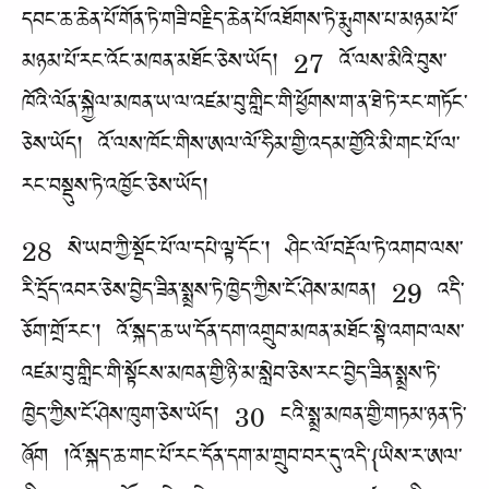
དབང་ཆ་ཆེན་པོ་གོན་ཏེ་གཟི་བརྗིད་ཆེན་པོ་འཐོགས་ཏེ་རྨུགས་པ་མཉམ་པོ་
མཉམ་པོ་རང་འོང་མཁན་མཐོང་ཅེས་ཡོད། 27 འོ་ལས་མིའི་བུས་
ཁོའི་ལོན་སྐྱེལ་མཁན་ཡ་ལ་འཛམ་བུ་གླིང་གི་ཕྱོགས་ག་ན་ཐེ་ཏེ་རང་གཏོང་
ཅེས་ཡོད། འོ་ལས་ཁོང་གིས་ཨལ་ལོ་ཧིམ་གྱི་འདམ་གྱོའི་མི་གང་པོ་ལ་
རང་བསྡུས་ཏེ་འཁྱོང་ཅེས་ཡོད།
28 སེ་ཡབ་ཀྱི་སྡོང་པོ་ལ་དཔེ་ལྟ་དོང་། ཤིང་ལོ་བརྡོལ་ཏེ་འགབ་ལས་
རི་དྲོད་འབར་ཅེས་བྱེད་ཟིན་སྨྲས་ཏེ་ཁྱེད་ཀྱིས་ངོ་ཤེས་མཁན། 29 འདི་
ཅོག་གྲོ་རང་། འོ་སྐད་ཆ་ཡ་དོན་དག་འགྲུབ་མཁན་མཐོང་སྟེ་འགབ་ལས་
འཛམ་བུ་གླིང་གི་སྟོངས་མཁན་གྱི་ཉི་མ་སླེབ་ཅེས་རང་བྱེད་ཟིན་སྨྲས་ཏེ་
ཁྱེད་ཀྱིས་ངོ་ཤེས་ཁུག་ཅེས་ཡོད། 30 ངའི་སྨྲ་མཁན་གྱི་གཏམ་ཉན་ཏེ་
ཞོག །འོ་སྐད་ཆ་གང་པོ་རང་དོན་དག་མ་གྲུབ་བར་དུ་འདི་{ཡིས་ར་ཨལ་