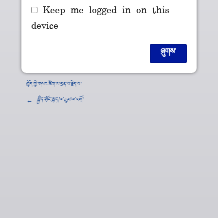
Keep me logged in on this
device
ཁྱོད་ཀྱི་གསང་ཚིག་ལ་དྲན་པ་རྗེད་པ།
←
སྐྱིད་གྲོང་སྐད།
་ལ་རྒྱབ་ལ་འགྲོ།